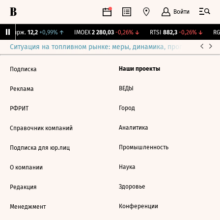
Войти
NY Бирж.
12,2
+0,99%
↑
IMOEX
2 280,03
-0,26%
↓
RTSI
882,3
-0,26%
↓
RGB
Ситуация на топливном рынке: меры, динамика, прогнозы
Выб
Наши проекты
Подписка
ВЕДЫ
Реклама
Город
РФРИТ
Аналитика
Справочник компаний
Промышленность
Подписка для юр.лиц
Наука
О компании
Здоровье
Редакция
Конференции
Менеджмент