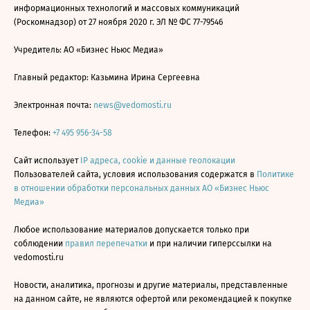
информационных технологий и массовых коммуникаций
(Роскомнадзор) от 27 ноября 2020 г. ЭЛ № ФС 77-79546
Учредитель: АО «Бизнес Ньюс Медиа»
Главный редактор: Казьмина Ирина Сергеевна
Электронная почта:
news@vedomosti.ru
Телефон:
+7 495 956-34-58
Сайт использует
IP адреса, cookie и данные геолокации
Пользователей сайта, условия использования содержатся в
Политике
в отношении обработки персональных данных АО «Бизнес Ньюс
Медиа»
Любое использование материалов допускается только при
соблюдении
правил перепечатки
и при наличии гиперссылки на
vedomosti.ru
Новости, аналитика, прогнозы и другие материалы, представленные
на данном сайте, не являются офертой или рекомендацией к покупке