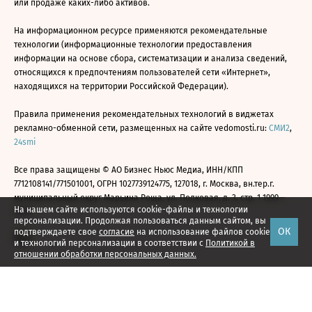
или продаже каких-либо активов.
На информационном ресурсе применяются рекомендательные
технологии (информационные технологии предоставления
информации на основе сбора, систематизации и анализа сведений,
относящихся к предпочтениям пользователей сети «Интернет»,
находящихся на территории Российской Федерации).
Правила применения рекомендательных технологий в виджетах
рекламно-обменной сети, размещенных на сайте vedomosti.ru:
СМИ2
,
24smi
Все права защищены © АО Бизнес Ньюс Медиа, ИНН/КПП
7712108141/771501001, ОГРН 1027739124775, 127018, г. Москва, вн.тер.г.
муниципальный округ Марьина Роща, ул. Полковая, д. 3, стр. 1 1999—
На нашем сайте используются cookie-файлы и технологии
2026
персонализации. Продолжая пользоваться данным сайтом, вы
ОК
подтверждаете свое
согласие
на использование файлов cookie
и технологий персонализации в соответствии с
Политикой в
отношении обработки персональных данных.