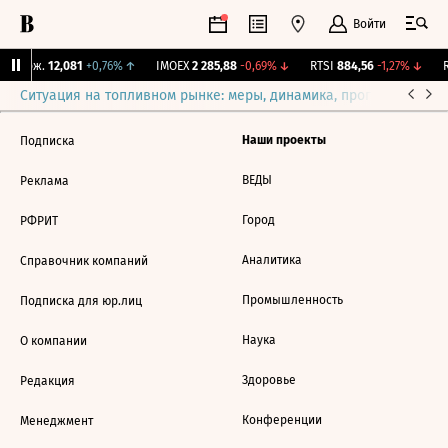
Войти
Y Бирж.
12,081
+0,76%
↑
IMOEX
2 285,88
-0,69%
↓
RTSI
884,56
-1,27%
↓
R
Ситуация на топливном рынке: меры, динамика, прогнозы
Выб
Наши проекты
Подписка
ВЕДЫ
Реклама
Город
РФРИТ
Аналитика
Справочник компаний
Промышленность
Подписка для юр.лиц
Наука
О компании
Здоровье
Редакция
Конференции
Менеджмент