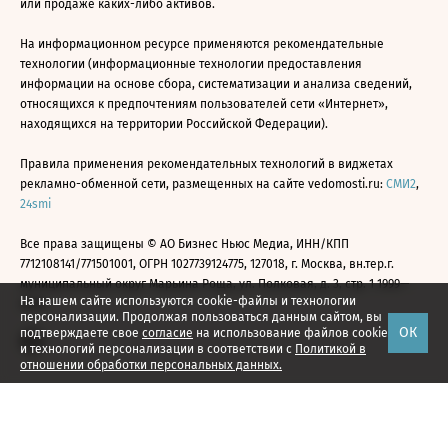
или продаже каких-либо активов.
На информационном ресурсе применяются рекомендательные
технологии (информационные технологии предоставления
информации на основе сбора, систематизации и анализа сведений,
относящихся к предпочтениям пользователей сети «Интернет»,
находящихся на территории Российской Федерации).
Правила применения рекомендательных технологий в виджетах
рекламно-обменной сети, размещенных на сайте vedomosti.ru:
СМИ2
,
24smi
Все права защищены © АО Бизнес Ньюс Медиа, ИНН/КПП
7712108141/771501001, ОГРН 1027739124775, 127018, г. Москва, вн.тер.г.
муниципальный округ Марьина Роща, ул. Полковая, д. 3, стр. 1 1999—
На нашем сайте используются cookie-файлы и технологии
2026
персонализации. Продолжая пользоваться данным сайтом, вы
ОК
подтверждаете свое
согласие
на использование файлов cookie
и технологий персонализации в соответствии с
Политикой в
отношении обработки персональных данных.