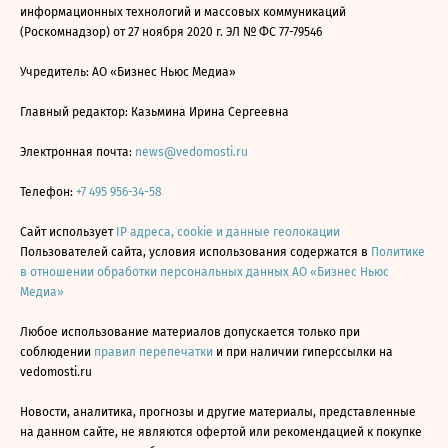
информационных технологий и массовых коммуникаций
(Роскомнадзор) от 27 ноября 2020 г. ЭЛ № ФС 77-79546
Учредитель: АО «Бизнес Ньюс Медиа»
Главный редактор: Казьмина Ирина Сергеевна
Электронная почта:
news@vedomosti.ru
Телефон:
+7 495 956-34-58
Сайт использует
IP адреса, cookie и данные геолокации
Пользователей сайта, условия использования содержатся в
Политике
в отношении обработки персональных данных АО «Бизнес Ньюс
Медиа»
Любое использование материалов допускается только при
соблюдении
правил перепечатки
и при наличии гиперссылки на
vedomosti.ru
Новости, аналитика, прогнозы и другие материалы, представленные
на данном сайте, не являются офертой или рекомендацией к покупке