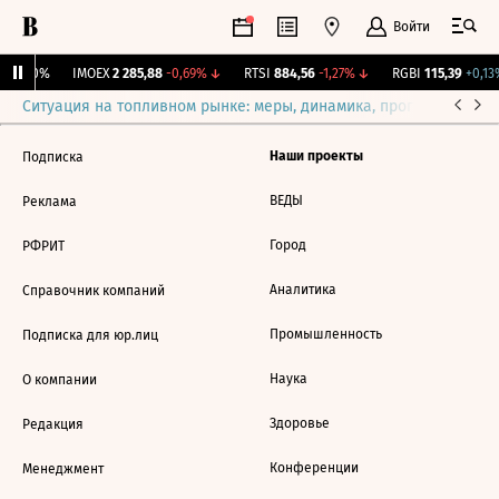
Войти
ж.
0
0%
IMOEX
2 285,88
-0,69%
↓
RTSI
884,56
-1,27%
↓
RGBI
115,39
+0,13%
Ситуация на топливном рынке: меры, динамика, прогнозы
Выб
Наши проекты
Подписка
ВЕДЫ
Реклама
Город
РФРИТ
Аналитика
Справочник компаний
Промышленность
Подписка для юр.лиц
Наука
О компании
Здоровье
Редакция
Конференции
Менеджмент