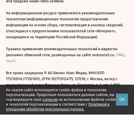
или продаже каких-либо активов.
На информационном ресурсе применяются рекомендательные
технологии (информационные технологии предоставления
информации на основе сбора, систематизации и анализа сведений,
относящихся к предпочтениям пользователей сети «Интернет»,
находящихся на территории Российской Федерации).
Правила применения рекомендательных технологий в виджетах
рекламно-обменной сети, размещенных на сайте vedomosti.ru:
СМИ2
,
24smi
Все права защищены © АО Бизнес Ньюс Медиа, ИНН/КПП
7712108141/771501001, ОГРН 1027739124775, 127018, г. Москва, вн.тер.г.
муниципальный округ Марьина Роща, ул. Полковая, д. 3, стр. 1 1999—
На нашем сайте используются cookie-файлы и технологии
2026
персонализации. Продолжая пользоваться данным сайтом, вы
ОК
подтверждаете свое
согласие
на использование файлов cookie
и технологий персонализации в соответствии с
Политикой в
отношении обработки персональных данных.