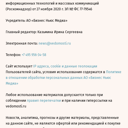
информационных технологий и массовых коммуникаций
(Роскомнадзор) от 27 ноября 2020 г. ЭЛ № ФС 77-79546
Учредитель: АО «Бизнес Ньюс Медиа»
Главный редактор: Казьмина Ирина Сергеевна
Электронная почта:
news@vedomosti.ru
Телефон:
+7 495 956-34-58
Сайт использует
IP адреса, cookie и данные геолокации
Пользователей сайта, условия использования содержатся в
Политике
в отношении обработки персональных данных АО «Бизнес Ньюс
Медиа»
Любое использование материалов допускается только при
соблюдении
правил перепечатки
и при наличии гиперссылки на
vedomosti.ru
Новости, аналитика, прогнозы и другие материалы, представленные
на данном сайте, не являются офертой или рекомендацией к покупке