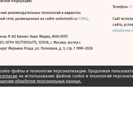
ийской Федерации).
Телефон:
+7
ния рекомендательных технологий в виджетах
й сети, размещенных на сайте vedomosti.ru:
СМИ2
,
Сайт испол
сайта, усл
обработки 
ены © АО Бизнес Ньюс Медиа, ИНН/КПП
01, ОГРН 1027739124775, 127018, г. Москва, вн.тер.г.
уг Марьина Роща, ул. Полковая, д. 3, стр. 1 1999—2026
ookie-файлы и технологии персонализации. Продолжая пользоват
согласие
на использование файлов cookie и технологий персонал
ошении обработки персональных данных.