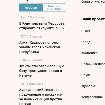
Справочник ко
Новости
Новости
компаний
18:44
/ Политика
Наши проек
В Раде призвали Федорова
отправиться служить в ВСУ
ВЕДЫ
18:27
/ Общество
Город
Ахмат Кадыров получил
звание Героя Чеченской
Республики
Аналитика
18:16
/ Политика
Промышленнос
Хуситы атаковали военную
базу просаудовских сил в
Наука
Йемене
18:11
/ Политика
Здоровье
Американский сенатор
предупредил о рисках из-
Конференции
за новых санкций против
России