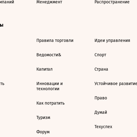
мпаний
Менеджмент
Распространение
ты
Правила торговли
Идеи управления
Ведомости&
Спорт
Капитал
Страна
ть
Инновации и
Устойчивое развити
технологии
Право
Как потратить
Думай
Туризм
Техуспех
Форум