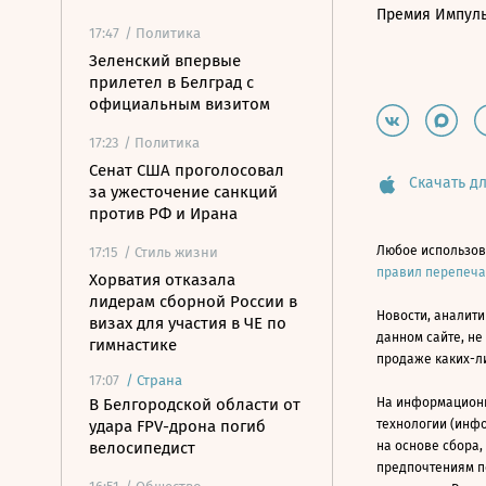
Премия Импул
17:47
/ Политика
Зеленский впервые
прилетел в Белград с
официальным визитом
17:23
/ Политика
Сенат США проголосовал
Скачать дл
за ужесточение санкций
против РФ и Ирана
Любое использов
17:15
/ Стиль жизни
правил перепеч
Хорватия отказала
лидерам сборной России в
Новости, аналити
визах для участия в ЧЕ по
данном сайте, не
гимнастике
продаже каких-л
17:07
/
Страна
В Белгородской области от
На информацион
удара FPV-дрона погиб
технологии (инф
велосипедист
на основе сбора,
предпочтениям п