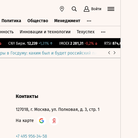
Войти
Политика
Общество
Менеджмент
нность
Инновации и технологии
Техуспех
ть
Политика
Общество
Менеджмент
CNY Бирж.
12,239
+1,31%
↑
IMOEX
2 281,31
-0,2%
↓
RTSI
874,64
-1,12%
↓
ры в Госдуму: каким был и будет российский парламент
Война н
Контакты
127018, г. Москва, ул. Полковая, д. 3, стр. 1
На карте
+7 495 956-34-58