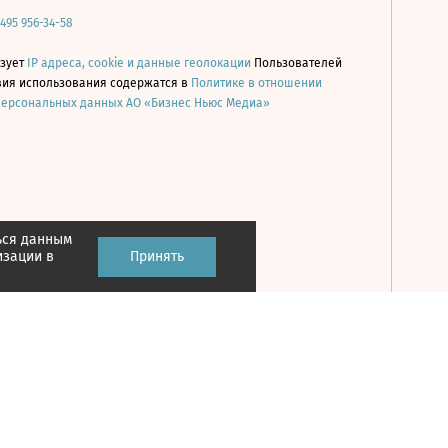
 495 956-34-58
ьзует
IP адреса, cookie и данные геолокации
Пользователей
овия использования содержатся в
Политике в отношении
персональных данных АО «Бизнес Ньюс Медиа»
ься данным
Принять
изации в