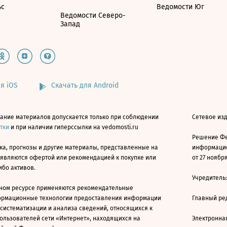
ьс
Ведомости Юг
Ведомости Северо-
Запад
я iOS
Скачать для Android
ание материалов допускается только при соблюдении
Сетевое изд
атки
и при наличии гиперссылки на vedomosti.ru
Решение Фе
ка, прогнозы и другие материалы, представленные на
информацио
 являются офертой или рекомендацией к покупке или
от 27 ноября
ибо активов.
Учредитель
ном ресурсе применяются рекомендательные
ормационные технологии предоставления информации
Главный ре
 систематизации и анализа сведений, относящихся к
ользователей сети «Интернет», находящихся на
Электронна