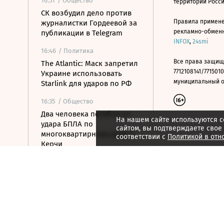
16:51
/ Общество
территории Росс
СК возбудил дело против
Правила примене
журналистки Гордеевой за
рекламно-обменно
публикации в Telegram
INFOX
,
24smi
16:46
/ Политика
Все права защищ
The Atlantic: Маск запретил
7712108141/7715010
Украине использовать
муниципальный окр
Starlink для ударов по РФ
16:35
/ Общество
Два человека погибли от
На нашем сайте используются c
удара БПЛА по
сайтом, вы подтверждаете свое
многоквартирному дому в
соответствии с
Политикой в отн
Керчи
16:32
/ Бизнес
Сбор тепличных овощей в
РФ вырос на 3,5% до 1 млн
тонн
16:23
/ Политика