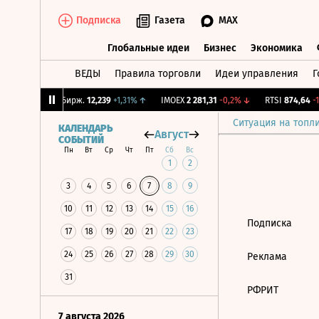
Подписка
Газета
MAX
Глобальные идеи
Бизнес
Экономика
ВЕДЫ
Правила торговли
Идеи управления
Г
Глобальные идеи
Бизнес
Экономик
,31%
↓
CNY Бирж.
12,239
+1,31%
↑
IMOEX
2 281,31
-0,2%
↓
RTSI
874,64
-1,
Ситуация на топл
КАЛЕНДАРЬ
Август
СОБЫТИЙ
Пн
Вт
Ср
Чт
Пт
Сб
Вс
1
2
3
4
5
6
7
8
9
10
11
12
13
14
15
16
Подписка
17
18
19
20
21
22
23
24
25
26
27
28
29
30
Реклама
31
РФРИТ
7 августа 2026