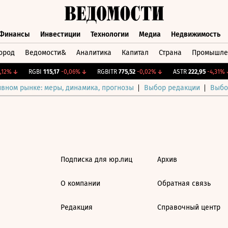
Финансы
Инвестиции
Технологии
Медиа
Недвижимость
ород
Ведомости&
Аналитика
Капитал
Страна
Промышле
а
Финансы
Инвестиции
Технологии
Медиа
Недвижимос
12%
↓
RGBI
115,17
-0,06%
↓
RGBITR
775,52
-0,02%
↓
ASTR
222,95
-4,31%
↓
ивном рынке: меры, динамика, прогнозы
Выбор редакции
Выбо
Подписка для юр.лиц
Архив
О компании
Обратная связь
Редакция
Справочный центр