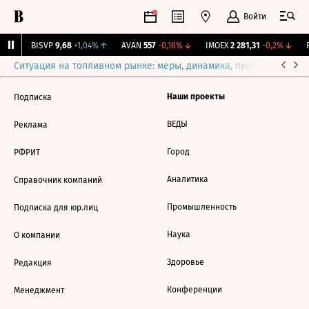
Войти
1%
↑
BISVP
9,68
+1,04%
↑
AVAN
557
-0,18%
↓
IMOEX
2 281,31
-0,2%
↓
R
Ситуация на топливном рынке: меры, динамика, прогнозы
Выб
Наши проекты
Подписка
ВЕДЫ
Реклама
Город
РФРИТ
Аналитика
Справочник компаний
Промышленность
Подписка для юр.лиц
Наука
О компании
Здоровье
Редакция
Конференции
Менеджмент