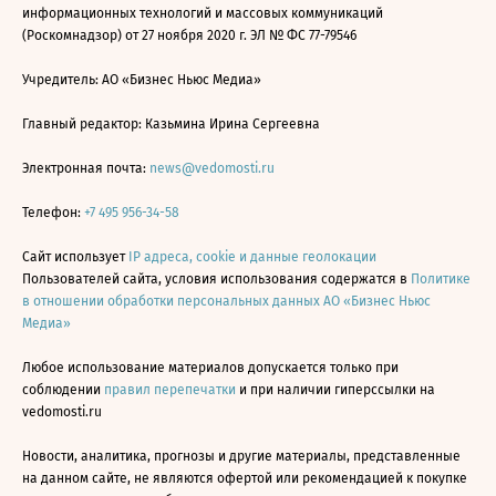
информационных технологий и массовых коммуникаций
(Роскомнадзор) от 27 ноября 2020 г. ЭЛ № ФС 77-79546
Учредитель: АО «Бизнес Ньюс Медиа»
Главный редактор: Казьмина Ирина Сергеевна
Электронная почта:
news@vedomosti.ru
Телефон:
+7 495 956-34-58
Сайт использует
IP адреса, cookie и данные геолокации
Пользователей сайта, условия использования содержатся в
Политике
в отношении обработки персональных данных АО «Бизнес Ньюс
Медиа»
Любое использование материалов допускается только при
соблюдении
правил перепечатки
и при наличии гиперссылки на
vedomosti.ru
Новости, аналитика, прогнозы и другие материалы, представленные
на данном сайте, не являются офертой или рекомендацией к покупке