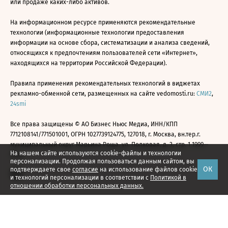
или продаже каких-либо активов.
На информационном ресурсе применяются рекомендательные
технологии (информационные технологии предоставления
информации на основе сбора, систематизации и анализа сведений,
относящихся к предпочтениям пользователей сети «Интернет»,
находящихся на территории Российской Федерации).
Правила применения рекомендательных технологий в виджетах
рекламно-обменной сети, размещенных на сайте vedomosti.ru:
СМИ2
,
24smi
Все права защищены © АО Бизнес Ньюс Медиа, ИНН/КПП
7712108141/771501001, ОГРН 1027739124775, 127018, г. Москва, вн.тер.г.
муниципальный округ Марьина Роща, ул. Полковая, д. 3, стр. 1 1999—
На нашем сайте используются cookie-файлы и технологии
2026
персонализации. Продолжая пользоваться данным сайтом, вы
ОК
подтверждаете свое
согласие
на использование файлов cookie
и технологий персонализации в соответствии с
Политикой в
отношении обработки персональных данных.