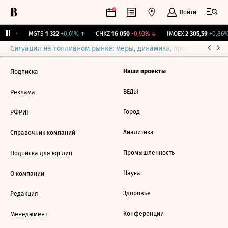
Войти
79%
↑
MGTS
1 322
+0,61%
↑
CHKZ
16 050
-0,93%
↓
IMOEX
2 305,59
+0,86%
Ситуация на топливном рынке: меры, динамика, прогнозы
Выб
Наши проекты
Подписка
ВЕДЫ
Реклама
Город
РФРИТ
Аналитика
Справочник компаний
Промышленность
Подписка для юр.лиц
Наука
О компании
Здоровье
Редакция
Конференции
Менеджмент