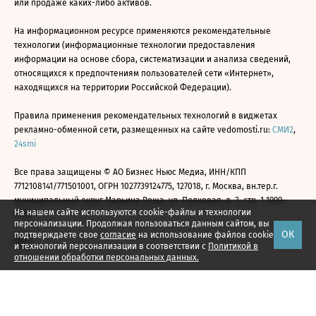
или продаже каких-либо активов.
На информационном ресурсе применяются рекомендательные
технологии (информационные технологии предоставления
информации на основе сбора, систематизации и анализа сведений,
относящихся к предпочтениям пользователей сети «Интернет»,
находящихся на территории Российской Федерации).
Правила применения рекомендательных технологий в виджетах
рекламно-обменной сети, размещенных на сайте vedomosti.ru:
СМИ2
,
24smi
Все права защищены © АО Бизнес Ньюс Медиа, ИНН/КПП
7712108141/771501001, ОГРН 1027739124775, 127018, г. Москва, вн.тер.г.
муниципальный округ Марьина Роща, ул. Полковая, д. 3, стр. 1 1999—
На нашем сайте используются cookie-файлы и технологии
2026
персонализации. Продолжая пользоваться данным сайтом, вы
ОК
подтверждаете свое
согласие
на использование файлов cookie
и технологий персонализации в соответствии с
Политикой в
отношении обработки персональных данных.