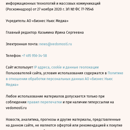
информационных технологий и массовых коммуникаций
(Роскомнадзор) от 27 ноября 2020 г. ЭЛ № ФС 77-79546
Учредитель: АО «Бизнес Ньюс Медиа»
Главный редактор: Казьмина Ирина Сергеевна
Электронная почта:
news@vedomosti.ru
Телефон:
+7 495 956-34-58
Сайт использует
IP адреса, cookie и данные геолокации
Пользователей сайта, условия использования содержатся в
Политике
в отношении обработки персональных данных АО «Бизнес Ньюс
Медиа»
Любое использование материалов допускается только при
соблюдении
правил перепечатки
и при наличии гиперссылки на
vedomosti.ru
Новости, аналитика, прогнозы и другие материалы, представленные
на данном сайте, не являются офертой или рекомендацией к покупке