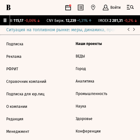
Войти
RGBI
115,17
-0,06%
↓
CNY Бирж.
12,239
+1,31%
↑
IMOEX
2 281,31
-0,2%
↓
Ситуация на топливном рынке: меры, динамика, прогнозы
Выб
Наши проекты
Подписка
ВЕДЫ
Реклама
Город
РФРИТ
Аналитика
Справочник компаний
Промышленность
Подписка для юр.лиц
Наука
О компании
Здоровье
Редакция
Конференции
Менеджмент