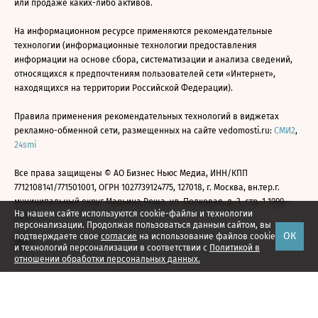
или продаже каких-либо активов.
На информационном ресурсе применяются рекомендательные
технологии (информационные технологии предоставления
информации на основе сбора, систематизации и анализа сведений,
относящихся к предпочтениям пользователей сети «Интернет»,
находящихся на территории Российской Федерации).
Правила применения рекомендательных технологий в виджетах
рекламно-обменной сети, размещенных на сайте vedomosti.ru:
СМИ2
,
24smi
Все права защищены © АО Бизнес Ньюс Медиа, ИНН/КПП
7712108141/771501001, ОГРН 1027739124775, 127018, г. Москва, вн.тер.г.
муниципальный округ Марьина Роща, ул. Полковая, д. 3, стр. 1 1999—
На нашем сайте используются cookie-файлы и технологии
2026
персонализации. Продолжая пользоваться данным сайтом, вы
ОК
подтверждаете свое
согласие
на использование файлов cookie
и технологий персонализации в соответствии с
Политикой в
отношении обработки персональных данных.