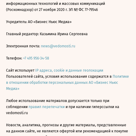
информационных технологий и массовых коммуникаций
(Роскомнадзор) от 27 ноября 2020 г. ЭЛ № ФС 77-79546
Учредитель: АО «Бизнес Ньюс Медиа»
Главный редактор: Казьмина Ирина Сергеевна
Электронная почта:
news@vedomosti.ru
Телефон:
+7 495 956-34-58
Сайт использует
IP адреса, cookie и данные геолокации
Пользователей сайта, условия использования содержатся в
Политике
в отношении обработки персональных данных АО «Бизнес Ньюс
Медиа»
Любое использование материалов допускается только при
соблюдении
правил перепечатки
и при наличии гиперссылки на
vedomosti.ru
Новости, аналитика, прогнозы и другие материалы, представленные
на данном сайте, не являются офертой или рекомендацией к покупке