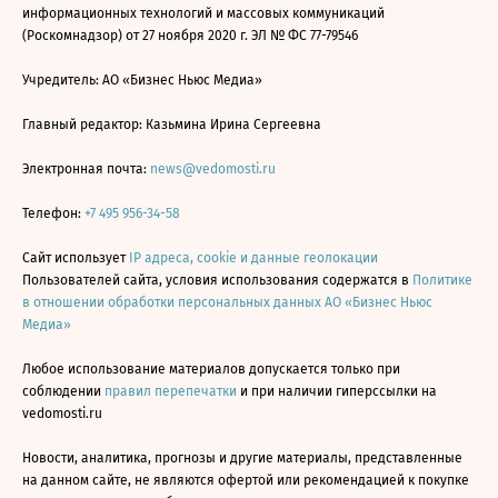
информационных технологий и массовых коммуникаций
(Роскомнадзор) от 27 ноября 2020 г. ЭЛ № ФС 77-79546
Учредитель: АО «Бизнес Ньюс Медиа»
Главный редактор: Казьмина Ирина Сергеевна
Электронная почта:
news@vedomosti.ru
Телефон:
+7 495 956-34-58
Сайт использует
IP адреса, cookie и данные геолокации
Пользователей сайта, условия использования содержатся в
Политике
в отношении обработки персональных данных АО «Бизнес Ньюс
Медиа»
Любое использование материалов допускается только при
соблюдении
правил перепечатки
и при наличии гиперссылки на
vedomosti.ru
Новости, аналитика, прогнозы и другие материалы, представленные
на данном сайте, не являются офертой или рекомендацией к покупке