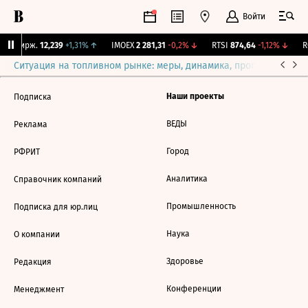
Войти
NY Бирж.
12,239
+1,31%
↑
IMOEX
2 281,31
-0,2%
↓
RTSI
874,64
-1,12%
↓
RG
Ситуация на топливном рынке: меры, динамика, прогнозы
Выб
Наши проекты
Подписка
ВЕДЫ
Реклама
Город
РФРИТ
Аналитика
Справочник компаний
Промышленность
Подписка для юр.лиц
Наука
О компании
Здоровье
Редакция
Конференции
Менеджмент