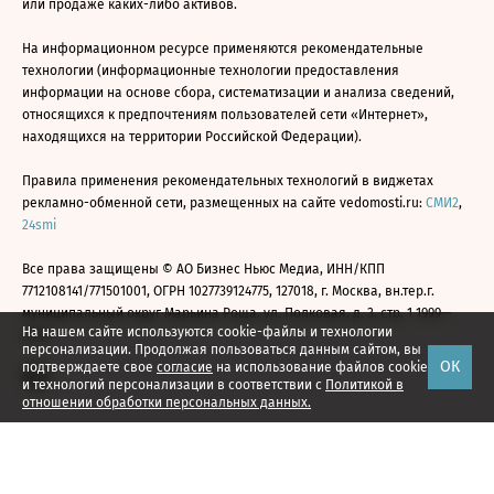
или продаже каких-либо активов.
На информационном ресурсе применяются рекомендательные
технологии (информационные технологии предоставления
информации на основе сбора, систематизации и анализа сведений,
относящихся к предпочтениям пользователей сети «Интернет»,
находящихся на территории Российской Федерации).
Правила применения рекомендательных технологий в виджетах
рекламно-обменной сети, размещенных на сайте vedomosti.ru:
СМИ2
,
24smi
Все права защищены © АО Бизнес Ньюс Медиа, ИНН/КПП
7712108141/771501001, ОГРН 1027739124775, 127018, г. Москва, вн.тер.г.
муниципальный округ Марьина Роща, ул. Полковая, д. 3, стр. 1 1999—
На нашем сайте используются cookie-файлы и технологии
2026
персонализации. Продолжая пользоваться данным сайтом, вы
ОК
подтверждаете свое
согласие
на использование файлов cookie
и технологий персонализации в соответствии с
Политикой в
отношении обработки персональных данных.