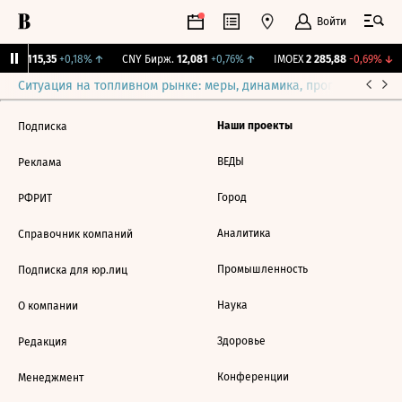
Войти
RGBI
115,35
+0,18%
↑
CNY Бирж.
12,081
+0,76%
↑
IMOEX
2 285,88
-0,69%
↓
Ситуация на топливном рынке: меры, динамика, прогнозы
Выб
Наши проекты
Подписка
ВЕДЫ
Реклама
Город
РФРИТ
Аналитика
Справочник компаний
Промышленность
Подписка для юр.лиц
Наука
О компании
Здоровье
Редакция
Конференции
Менеджмент