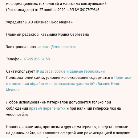
информационных технологий и массовых коммуникаций
(Роскомнадзор) от 27 ноября 2020 г. ЭЛ № ФС 77-79546
Учредитель: АО «Бизнес Ньюс Медиа»
Главный редактор: Казьмина Ирина Сергеевна
Электронная почта:
news@vedomosti.ru
Телефон:
+7 495 956-34-58
Сайт использует
IP адреса, cookie и данные геолокации
Пользователей сайта, условия использования содержатся в
Политике
в отношении обработки персональных данных АО «Бизнес Ньюс
Медиа»
Любое использование материалов допускается только при
соблюдении
правил перепечатки
и при наличии гиперссылки на
vedomosti.ru
Новости, аналитика, прогнозы и другие материалы, представленные
на данном сайте, не являются офертой или рекомендацией к покупке