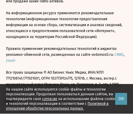
или продаже каких-либо активов.
На информационном ресурсе применяются рекомендательные
технологии (информационные технологии предоставления
информации на основе сбора, систематизации и анализа сведений,
относящихся к предпочтениям пользователей сети «Интернет»,
находящихся на территории Российской Федерации).
Правила применения рекомендательных технологий в виджетах
рекламно-обменной сети, размещенных на сайте vedomosti.ru:
СМИ2
,
24smi
Все права защищены © АО Бизнес Ньюс Медиа, ИНН/КПП
7712108141/771501001, ОГРН 1027739124775, 127018, г. Москва, вн.тер.г.
муниципальный округ Марьина Роща, ул. Полковая, д. 3, стр. 1 1999—
На нашем сайте используются cookie-файлы и технологии
2026
персонализации. Продолжая пользоваться данным сайтом, вы
ОК
подтверждаете свое
согласие
на использование файлов cookie
и технологий персонализации в соответствии с
Политикой в
отношении обработки персональных данных.