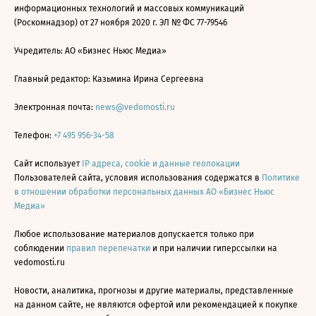
информационных технологий и массовых коммуникаций
(Роскомнадзор) от 27 ноября 2020 г. ЭЛ № ФС 77-79546
Учредитель: АО «Бизнес Ньюс Медиа»
Главный редактор: Казьмина Ирина Сергеевна
Электронная почта:
news@vedomosti.ru
Телефон:
+7 495 956-34-58
Сайт использует
IP адреса, cookie и данные геолокации
Пользователей сайта, условия использования содержатся в
Политике
в отношении обработки персональных данных АО «Бизнес Ньюс
Медиа»
Любое использование материалов допускается только при
соблюдении
правил перепечатки
и при наличии гиперссылки на
vedomosti.ru
Новости, аналитика, прогнозы и другие материалы, представленные
на данном сайте, не являются офертой или рекомендацией к покупке