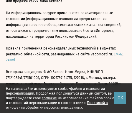
или продаже каких-либо активов.
На информационном ресурсе применяются рекомендательные
технологии (информационные технологии предоставления
информации на основе сбора, систематизации и анализа сведений,
относящихся к предпочтениям пользователей сети «Интернет»,
находящихся на территории Российской Федерации).
Правила применения рекомендательных технологий в виджетах
рекламно-обменной сети, размещенных на сайте vedomosti.ru:
СМИ2
,
24smi
Все права защищены © АО Бизнес Ньюс Медиа, ИНН/КПП
7712108141/771501001, ОГРН 1027739124775, 127018, г. Москва, вн.тер.г.
муниципальный округ Марьина Роща, ул. Полковая, д. 3, стр. 1 1999—
На нашем сайте используются cookie-файлы и технологии
2026
персонализации. Продолжая пользоваться данным сайтом, вы
ОК
подтверждаете свое
согласие
на использование файлов cookie
и технологий персонализации в соответствии с
Политикой в
отношении обработки персональных данных.