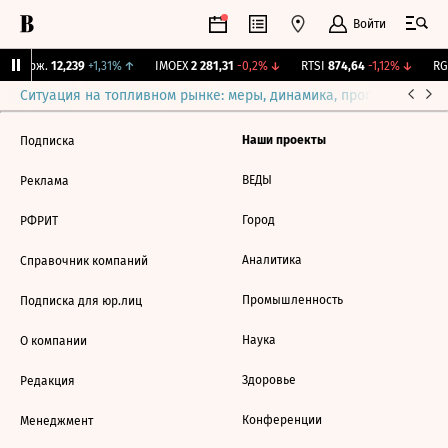
Войти
Y Бирж.
12,239
+1,31%
↑
IMOEX
2 281,31
-0,2%
↓
RTSI
874,64
-1,12%
↓
RGB
Ситуация на топливном рынке: меры, динамика, прогнозы
Выб
Наши проекты
Подписка
ВЕДЫ
Реклама
Город
РФРИТ
Аналитика
Справочник компаний
Промышленность
Подписка для юр.лиц
Наука
О компании
Здоровье
Редакция
Конференции
Менеджмент