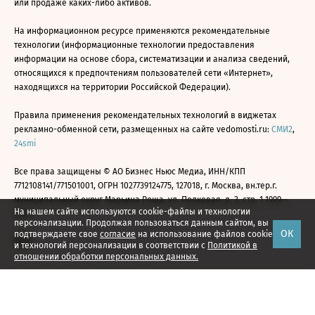
или продаже каких-либо активов.
На информационном ресурсе применяются рекомендательные
технологии (информационные технологии предоставления
информации на основе сбора, систематизации и анализа сведений,
относящихся к предпочтениям пользователей сети «Интернет»,
находящихся на территории Российской Федерации).
Правила применения рекомендательных технологий в виджетах
рекламно-обменной сети, размещенных на сайте vedomosti.ru:
СМИ2
,
24smi
Все права защищены © АО Бизнес Ньюс Медиа, ИНН/КПП
7712108141/771501001, ОГРН 1027739124775, 127018, г. Москва, вн.тер.г.
муниципальный округ Марьина Роща, ул. Полковая, д. 3, стр. 1 1999—
На нашем сайте используются cookie-файлы и технологии
2026
персонализации. Продолжая пользоваться данным сайтом, вы
ОК
подтверждаете свое
согласие
на использование файлов cookie
и технологий персонализации в соответствии с
Политикой в
отношении обработки персональных данных.