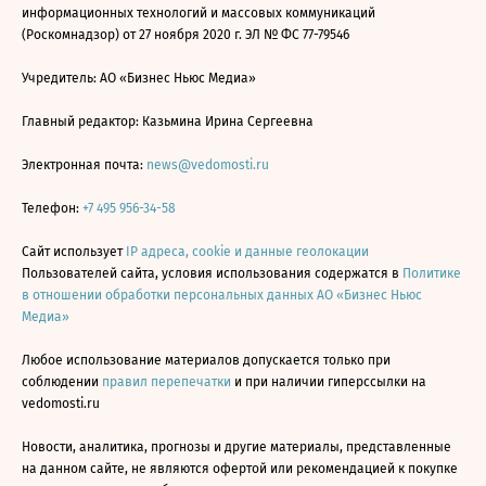
информационных технологий и массовых коммуникаций
(Роскомнадзор) от 27 ноября 2020 г. ЭЛ № ФС 77-79546
Учредитель: АО «Бизнес Ньюс Медиа»
Главный редактор: Казьмина Ирина Сергеевна
Электронная почта:
news@vedomosti.ru
Телефон:
+7 495 956-34-58
Сайт использует
IP адреса, cookie и данные геолокации
Пользователей сайта, условия использования содержатся в
Политике
в отношении обработки персональных данных АО «Бизнес Ньюс
Медиа»
Любое использование материалов допускается только при
соблюдении
правил перепечатки
и при наличии гиперссылки на
vedomosti.ru
Новости, аналитика, прогнозы и другие материалы, представленные
на данном сайте, не являются офертой или рекомендацией к покупке