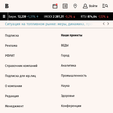
Войти
CNY Бирж.
12,239
+1,31%
↑
IMOEX
2 281,31
-0,2%
↓
RTSI
874,64
-1,12%
↓
Ситуация на топливном рынке: меры, динамика, прогнозы
Выб
Наши проекты
Подписка
ВЕДЫ
Реклама
Город
РФРИТ
Аналитика
Справочник компаний
Промышленность
Подписка для юр.лиц
Наука
О компании
Здоровье
Редакция
Конференции
Менеджмент