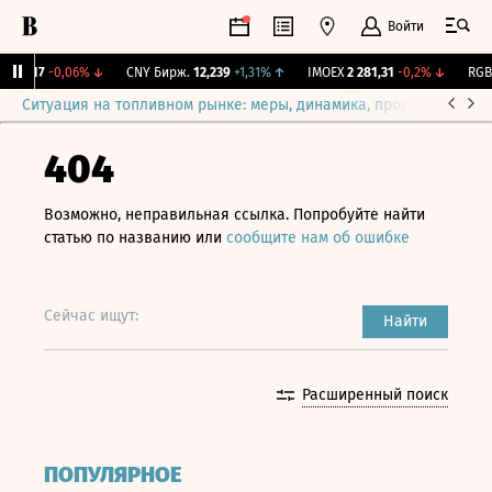
Войти
115,17
-0,06%
↓
CNY Бирж.
12,239
+1,31%
↑
IMOEX
2 281,31
-0,2%
↓
RGBIT
Ситуация на топливном рынке: меры, динамика, прогнозы
Выб
404
Возможно, неправильная ссылка. Попробуйте найти
статью по названию или
сообщите нам об ошибке
Сейчас ищут:
Найти
Расширенный поиск
ПОПУЛЯРНОЕ