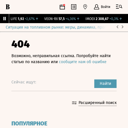
Войти
↑
LIFE
1,92
+2,67%
↑
VEON-RX
57,5
+4,36%
↑
IMOEX
2 308,67
+0,3%
↑
R
Ситуация на топливном рынке: меры, динамика, прогнозы
Выб
404
Возможно, неправильная ссылка. Попробуйте найти
статью по названию или
сообщите нам об ошибке
Сейчас ищут:
Найти
Расширенный поиск
ПОПУЛЯРНОЕ