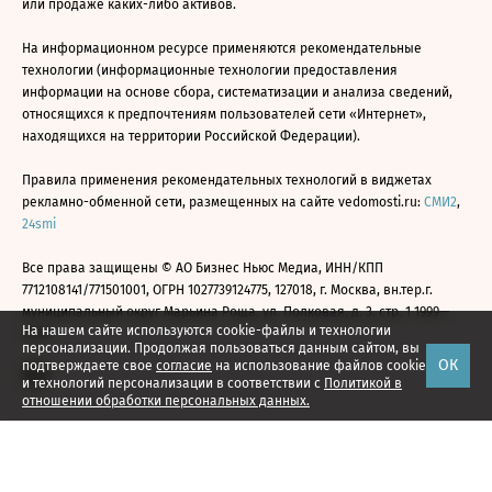
или продаже каких-либо активов.
На информационном ресурсе применяются рекомендательные
технологии (информационные технологии предоставления
информации на основе сбора, систематизации и анализа сведений,
относящихся к предпочтениям пользователей сети «Интернет»,
находящихся на территории Российской Федерации).
Правила применения рекомендательных технологий в виджетах
рекламно-обменной сети, размещенных на сайте vedomosti.ru:
СМИ2
,
24smi
Все права защищены © АО Бизнес Ньюс Медиа, ИНН/КПП
7712108141/771501001, ОГРН 1027739124775, 127018, г. Москва, вн.тер.г.
муниципальный округ Марьина Роща, ул. Полковая, д. 3, стр. 1 1999—
На нашем сайте используются cookie-файлы и технологии
2026
персонализации. Продолжая пользоваться данным сайтом, вы
ОК
подтверждаете свое
согласие
на использование файлов cookie
и технологий персонализации в соответствии с
Политикой в
отношении обработки персональных данных.