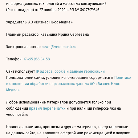
информационных технологий и массовых коммуникаций
(Роскомнадзор) от 27 ноября 2020 г. ЭЛ № ФС 77-79546
Учредитель: АО «Бизнес Ньюс Медиа»
Главный редактор: Казьмина Ирина Сергеевна
Электронная почта:
news@vedomosti.ru
Телефон:
+7 495 956-34-58
Сайт использует
IP адреса, cookie и данные геолокации
Пользователей сайта, условия использования содержатся в
Политике
в отношении обработки персональных данных АО «Бизнес Ньюс
Медиа»
Любое использование материалов допускается только при
соблюдении
правил перепечатки
и при наличии гиперссылки на
vedomosti.ru
Новости, аналитика, прогнозы и другие материалы, представленные
на данном сайте, не являются офертой или рекомендацией к покупке