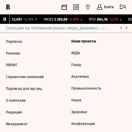
Войти
 Бирж.
12,081
+0,76%
↑
IMOEX
2 285,88
-0,69%
↓
RTSI
884,56
-1,27%
↓
RG
Ситуация на топливном рынке: меры, динамика, прогнозы
Выб
Наши проекты
Подписка
ВЕДЫ
Реклама
Город
РФРИТ
Аналитика
Справочник компаний
Промышленность
Подписка для юр.лиц
Наука
О компании
Здоровье
Редакция
Конференции
Менеджмент