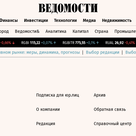
Финансы
Инвестиции
Технологии
Медиа
Недвижимость
ород
Ведомости&
Аналитика
Капитал
Страна
Промышле
а
Финансы
Инвестиции
Технологии
Медиа
Недвижимос
0,66%
↓
RGBI
115,22
+0,07%
↑
RGBITR
775,55
+0,1%
↑
RUAL
26,92
-0,41%
ивном рынке: меры, динамика, прогнозы
Выбор редакции
Выбо
Подписка для юр.лиц
Архив
О компании
Обратная связь
Редакция
Справочный центр