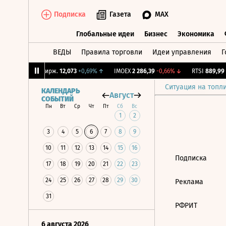
Подписка
Газета
MAX
Глобальные идеи
Бизнес
Экономика
ВЕДЫ
Правила торговли
Идеи управления
Г
Глобальные идеи
Бизнес
Экономик
41%
↓
CNY Бирж.
12,073
+0,69%
↑
IMOEX
2 286,39
-0,66%
↓
RTSI
889,99
-
Ситуация на топл
КАЛЕНДАРЬ
Август
СОБЫТИЙ
Пн
Вт
Ср
Чт
Пт
Сб
Вс
1
2
3
4
5
6
7
8
9
10
11
12
13
14
15
16
Подписка
17
18
19
20
21
22
23
24
25
26
27
28
29
30
Реклама
31
РФРИТ
6 августа 2026