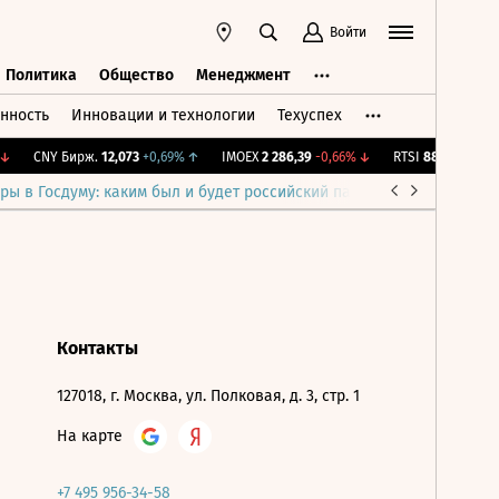
Войти
Политика
Общество
Менеджмент
нность
Инновации и технологии
Техуспех
ть
Политика
Общество
Менеджмент
↓
CNY Бирж.
12,073
+0,69%
↑
IMOEX
2 286,39
-0,66%
↓
RTSI
889,99
-0,66
ры в Госдуму: каким был и будет российский парламент
Война н
Контакты
127018, г. Москва, ул. Полковая, д. 3, стр. 1
На карте
+7 495 956-34-58