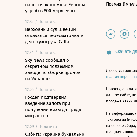
Премия Импул
нанести экономике Европы
ущерб в 800 млрд евро
12:35
/ Политика
Верховный суд Швеции
отказался пересматривать
дело сухогруза Caffa
Скачать дл
12:34
/ Политика
Sky News сообщил о
секретном подземном
Любое использов
заводе по сборке дронов
правил перепеч
на Украине
Новости, аналити
12:26
/ Политика
данном сайте, не
Госдеп подтвердил
продаже каких-л
введение залога при
получении визы для ряда
На информацион
мигрантов
технологии (инф
на основе сбора,
12:09
/ Политика
предпочтениям п
Сибига: Украина буквально