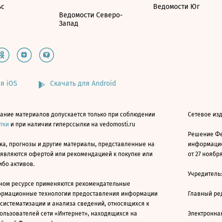
ьс
Ведомости Юг
Ведомости Северо-
Запад
я iOS
Скачать для Android
ание материалов допускается только при соблюдении
Сетевое изд
атки
и при наличии гиперссылки на vedomosti.ru
Решение Фе
ка, прогнозы и другие материалы, представленные на
информацио
 являются офертой или рекомендацией к покупке или
от 27 ноября
ибо активов.
Учредитель
ном ресурсе применяются рекомендательные
ормационные технологии предоставления информации
Главный ре
 систематизации и анализа сведений, относящихся к
ользователей сети «Интернет», находящихся на
Электронна