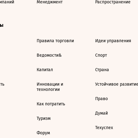
мпаний
Менеджмент
Распространение
ты
Правила торговли
Идеи управления
Ведомости&
Спорт
Капитал
Страна
ть
Инновации и
Устойчивое развити
технологии
Право
Как потратить
Думай
Туризм
Техуспех
Форум