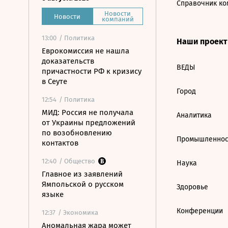
Справочник ко
Новости
Новости
компаний
13:00
/ Политика
Наши проек
Еврокомиссия не нашла
доказательств
ВЕДЫ
причастности РФ к кризису
в Сеуте
Город
12:54
/ Политика
МИД: Россия не получала
Аналитика
от Украины предложений
по возобновлению
Промышленнос
контактов
12:40
/ Общество
Наука
Главное из заявлений
Ямпольской о русском
Здоровье
языке
Конференции
12:37
/ Экономика
Аномальная жара может