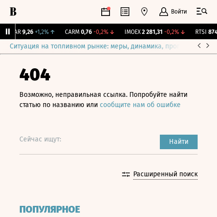
Войти
UTAR
9,26
+1,2%
↑
CARM
0,76
-0,2%
↓
IMOEX
2 281,31
-0,2%
↓
RTSI
874,
Ситуация на топливном рынке: меры, динамика, прогнозы
Выб
404
Возможно, неправильная ссылка. Попробуйте найти
статью по названию или
сообщите нам об ошибке
Сейчас ищут:
Найти
Расширенный поиск
ПОПУЛЯРНОЕ