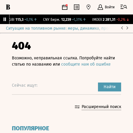
Войти
RGBI
115,3
+0,1%
↑
CNY Бирж.
12,239
+1,31%
↑
IMOEX
2 281,31
-0,2%
↓
Ситуация на топливном рынке: меры, динамика, прогнозы
Выб
404
Возможно, неправильная ссылка. Попробуйте найти
статью по названию или
сообщите нам об ошибке
Сейчас ищут:
Найти
Расширенный поиск
ПОПУЛЯРНОЕ