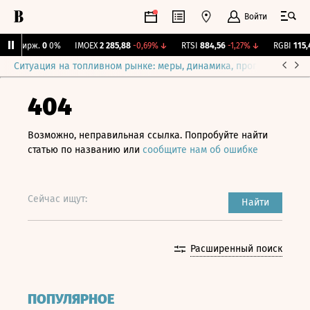
Войти
NY Бирж.
0
0%
IMOEX
2 285,88
-0,69%
↓
RTSI
884,56
-1,27%
↓
RGBI
115,4
Ситуация на топливном рынке: меры, динамика, прогнозы
Выб
404
Возможно, неправильная ссылка. Попробуйте найти
статью по названию или
сообщите нам об ошибке
Сейчас ищут:
Найти
Расширенный поиск
ПОПУЛЯРНОЕ