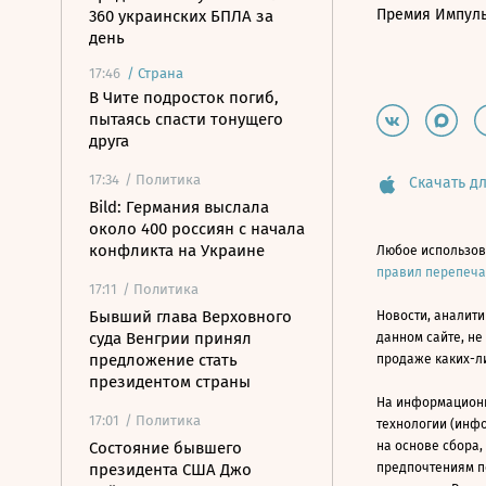
Премия Импул
360 украинских БПЛА за
день
17:46
/
Страна
В Чите подросток погиб,
пытаясь спасти тонущего
друга
17:34
/ Политика
Скачать дл
Bild: Германия выслала
около 400 россиян с начала
конфликта на Украине
Любое использов
правил перепеч
17:11
/ Политика
Бывший глава Верховного
Новости, аналити
суда Венгрии принял
данном сайте, не
предложение стать
продаже каких-л
президентом страны
На информацион
17:01
/ Политика
технологии (инф
Состояние бывшего
на основе сбора,
президента США Джо
предпочтениям п