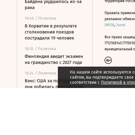
Байдена ухудшилось из-за
территории Росс
рака
Правила примене
16:46
/ Политика
рекламно-обменно
INFOX
,
24smi
В Хорватии в результате
столкновения поездов
Все права защищ
пострадали 19 человек
7712108141/7715010
16:35
/ Политика
муниципальный окр
Финляндия введет экзамен
на гражданство с 2027 года
На нашем сайте используются c
16:24
/ Политика
сайтом, вы подтверждаете свое
Вэнс: США за последние
соответствии с
Политикой в отн
дни добились прогресса на
переговорах с Ираном
16:06
/ Политика
Власти Китая эвакуировали
более 420 000 жителей
перед приходом тайфуна
15:54
/ Политика