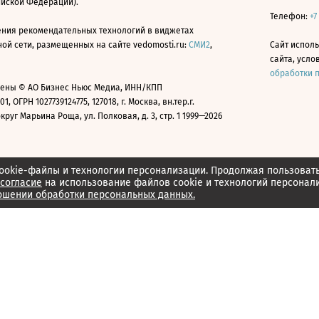
ийской Федерации).
Телефон:
+7
ния рекомендательных технологий в виджетах
й сети, размещенных на сайте vedomosti.ru:
СМИ2
,
Сайт испол
сайта, усл
обработки 
ены © АО Бизнес Ньюс Медиа, ИНН/КПП
01, ОГРН 1027739124775, 127018, г. Москва, вн.тер.г.
уг Марьина Роща, ул. Полковая, д. 3, стр. 1 1999—2026
ookie-файлы и технологии персонализации. Продолжая пользоват
согласие
на использование файлов cookie и технологий персонал
ошении обработки персональных данных.