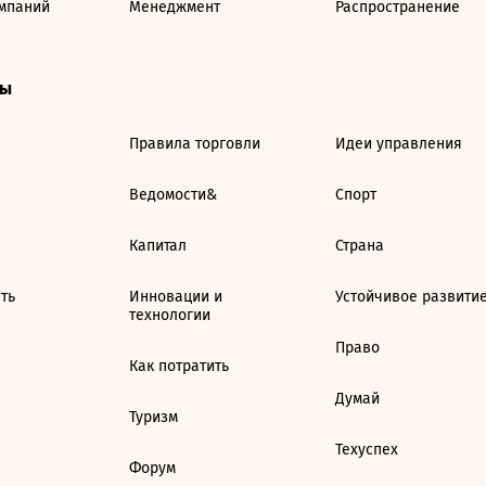
мпаний
Менеджмент
Распространение
ты
Правила торговли
Идеи управления
Ведомости&
Спорт
Капитал
Страна
ть
Инновации и
Устойчивое развити
технологии
Право
Как потратить
Думай
Туризм
Техуспех
Форум