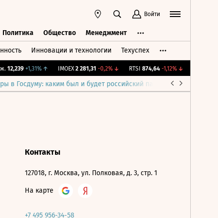
Войти
Политика
Общество
Менеджмент
нность
Инновации и технологии
Техуспех
ть
Политика
Общество
Менеджмент
.
12,239
+1,31%
↑
IMOEX
2 281,31
-0,2%
↓
RTSI
874,64
-1,12%
↓
RGBI
115,3
ры в Госдуму: каким был и будет российский парламент
Война н
Контакты
127018, г. Москва, ул. Полковая, д. 3, стр. 1
На карте
+7 495 956-34-58