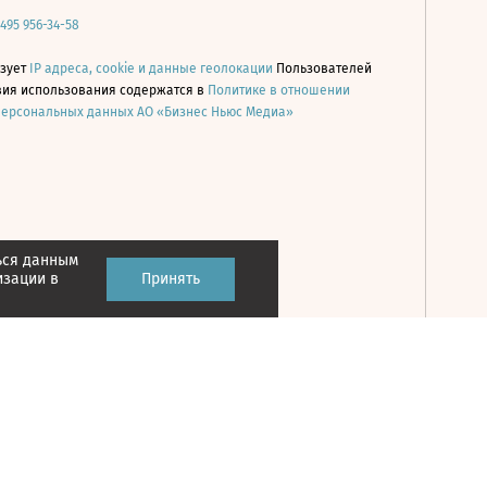
 495 956-34-58
ьзует
IP адреса, cookie и данные геолокации
Пользователей
овия использования содержатся в
Политике в отношении
персональных данных АО «Бизнес Ньюс Медиа»
ься данным
Принять
изации в