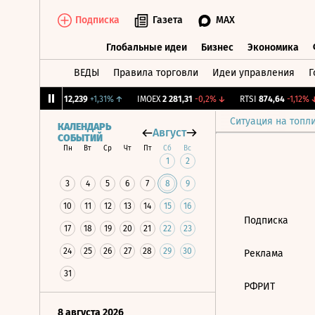
Подписка
Газета
MAX
Глобальные идеи
Бизнес
Экономика
ВЕДЫ
Правила торговли
Идеи управления
Г
Глобальные идеи
Бизнес
Экономик
↓
CNY Бирж.
12,239
+1,31%
↑
IMOEX
2 281,31
-0,2%
↓
RTSI
874,64
-1,12%
↓
Ситуация на топл
КАЛЕНДАРЬ
Август
СОБЫТИЙ
Пн
Вт
Ср
Чт
Пт
Сб
Вс
1
2
3
4
5
6
7
8
9
10
11
12
13
14
15
16
Подписка
17
18
19
20
21
22
23
24
25
26
27
28
29
30
Реклама
31
РФРИТ
8 августа 2026