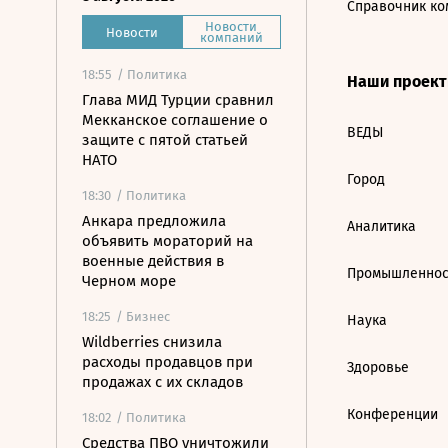
Справочник ко
Новости
Новости
компаний
18:55
/ Политика
Наши проек
Глава МИД Турции сравнил
Мекканское соглашение о
ВЕДЫ
защите с пятой статьей
НАТО
Город
18:30
/ Политика
Анкара предложила
Аналитика
объявить мораторий на
военные действия в
Промышленнос
Черном море
18:25
/ Бизнес
Наука
Wildberries снизила
расходы продавцов при
Здоровье
продажах с их складов
Конференции
18:02
/ Политика
Средства ПВО уничтожили