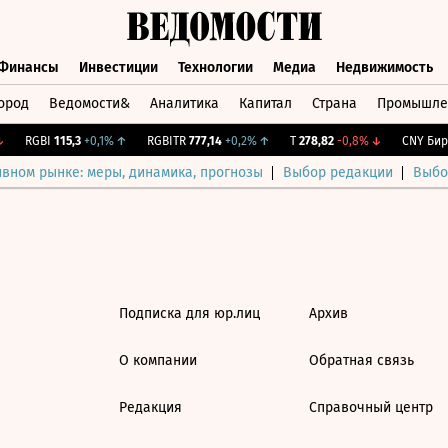
Финансы
Инвестиции
Технологии
Медиа
Недвижимость
ород
Ведомости&
Аналитика
Капитал
Страна
Промышле
а
Финансы
Инвестиции
Технологии
Медиа
Недвижимос
RGBI
115,3
+0,1%
↑
RGBITR
777,14
+0,2%
↑
T
278,82
-0,8%
↓
CNY Бирж
ивном рынке: меры, динамика, прогнозы
Выбор редакции
Выбо
Подписка для юр.лиц
Архив
О компании
Обратная связь
Редакция
Справочный центр