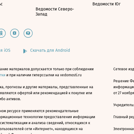
ьс
Ведомости Юг
Ведомости Северо-
Запад
я iOS
Скачать для Android
ание материалов допускается только при соблюдении
Сетевое изд
атки
и при наличии гиперссылки на vedomosti.ru
Решение Фе
ка, прогнозы и другие материалы, представленные на
информацио
 являются офертой или рекомендацией к покупке или
от 27 ноября
ибо активов.
Учредитель
ном ресурсе применяются рекомендательные
ормационные технологии предоставления информации
Главный ре
 систематизации и анализа сведений, относящихся к
ользователей сети «Интернет», находящихся на
Электронна