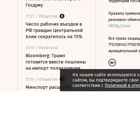
территории Росс
Госдуму
Правила примене
21:21
/ Общество
рекламно-обменно
Число рабочих въездов в
INFOX
,
24smi
РФ граждан Центральной
Азии сократилось на 15%
Все права защищ
7712108141/7715010
21:19
/ Политика
муниципальный окр
Bloomberg: Трамп
готовится ввести пошлины
на импорт поликремния
На нашем сайте используются c
21:16
/ Общество
сайтом, вы подтверждаете свое
соответствии с
Политикой в отн
Минспорт расширит
перечень спортивных
организаций для
налогового вычета
21:10
/ Экономика
Почему нефтегазовые
доходы бюджета в июле
достигли максимума с