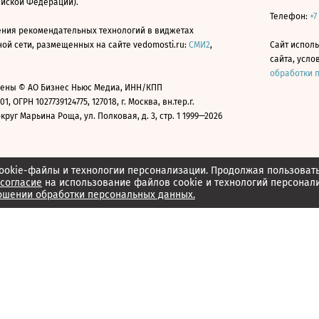
ийской Федерации).
Телефон:
+7
ния рекомендательных технологий в виджетах
й сети, размещенных на сайте vedomosti.ru:
СМИ2
,
Сайт испол
сайта, усл
обработки 
ены © АО Бизнес Ньюс Медиа, ИНН/КПП
01, ОГРН 1027739124775, 127018, г. Москва, вн.тер.г.
уг Марьина Роща, ул. Полковая, д. 3, стр. 1 1999—2026
ookie-файлы и технологии персонализации. Продолжая пользоват
согласие
на использование файлов cookie и технологий персонал
ошении обработки персональных данных.