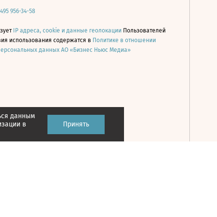
 495 956-34-58
ьзует
IP адреса, cookie и данные геолокации
Пользователей
овия использования содержатся в
Политике в отношении
персональных данных АО «Бизнес Ньюс Медиа»
ься данным
Принять
изации в