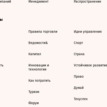
мпаний
Менеджмент
Распространение
ты
Правила торговли
Идеи управления
Ведомости&
Спорт
Капитал
Страна
ть
Инновации и
Устойчивое развити
технологии
Право
Как потратить
Думай
Туризм
Техуспех
Форум