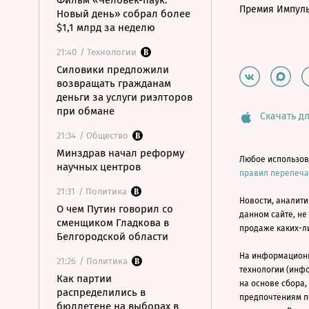
Фильм «Человек-паук:
Премия Импул
Новый день» собрал более
$1,1 млрд за неделю
21:40
/ Технологии
Силовики предложили
возвращать гражданам
деньги за услуги риэлторов
при обмане
Скачать дл
21:34
/ Общество
Минздрав начал реформу
Любое использов
научных центров
правил перепеч
21:31
/ Политика
Новости, аналити
О чем Путин говорил со
данном сайте, не
сменщиком Гладкова в
продаже каких-л
Белгородской области
На информацион
21:26
/ Политика
технологии (инф
Как партии
на основе сбора,
распределились в
предпочтениям п
бюллетене на выборах в