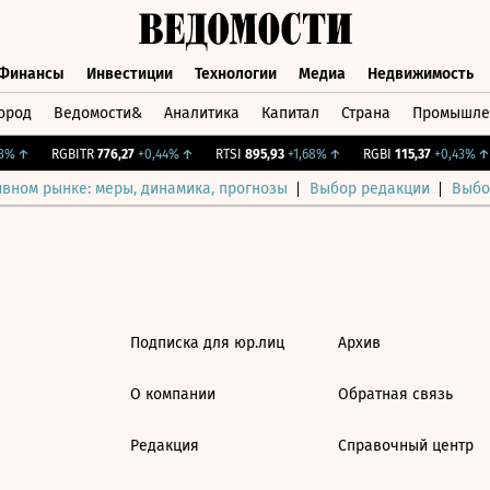
Финансы
Инвестиции
Технологии
Медиа
Недвижимость
ород
Ведомости&
Аналитика
Капитал
Страна
Промышле
а
Финансы
Инвестиции
Технологии
Медиа
Недвижимос
%
↑
RGBITR
776,27
+0,44%
↑
RTSI
895,93
+1,68%
↑
RGBI
115,37
+0,43%
↑
ивном рынке: меры, динамика, прогнозы
Выбор редакции
Выбо
Подписка для юр.лиц
Архив
О компании
Обратная связь
Редакция
Справочный центр