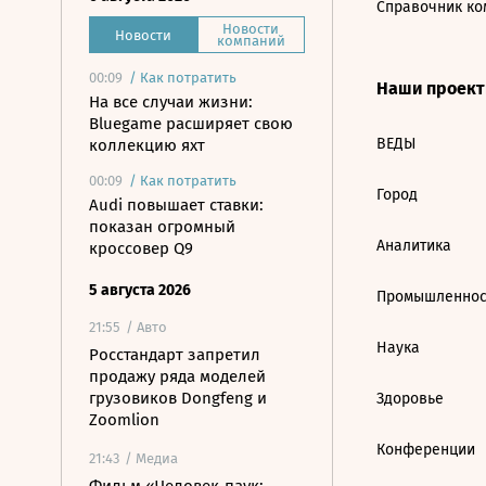
Справочник ко
Новости
Новости
компаний
00:09
/
Как потратить
Наши проек
На все случаи жизни:
Bluegame расширяет свою
ВЕДЫ
коллекцию яхт
00:09
/
Как потратить
Город
Audi повышает ставки:
показан огромный
Аналитика
кроссовер Q9
5 августа 2026
Промышленнос
21:55
/ Авто
Наука
Росстандарт запретил
продажу ряда моделей
грузовиков Dongfeng и
Здоровье
Zoomlion
Конференции
21:43
/ Медиа