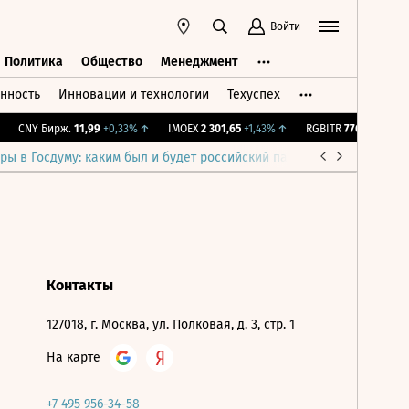
Войти
Политика
Общество
Менеджмент
нность
Инновации и технологии
Техуспех
ть
Политика
Общество
Менеджмент
CNY Бирж.
11,99
+0,33%
↑
IMOEX
2 301,65
+1,43%
↑
RGBITR
776,27
+0,44%
ры в Госдуму: каким был и будет российский парламент
Война н
Контакты
127018, г. Москва, ул. Полковая, д. 3, стр. 1
На карте
+7 495 956-34-58