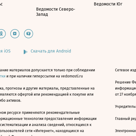
ьс
Ведомости Юг
Ведомости Северо-
Запад
я iOS
Скачать для Android
ание материалов допускается только при соблюдении
Сетевое изд
атки
и при наличии гиперссылки на vedomosti.ru
Решение Фе
ка, прогнозы и другие материалы, представленные на
информацио
 являются офертой или рекомендацией к покупке или
от 27 ноября
ибо активов.
Учредитель
ном ресурсе применяются рекомендательные
ормационные технологии предоставления информации
Главный ре
 систематизации и анализа сведений, относящихся к
ользователей сети «Интернет», находящихся на
Электронна