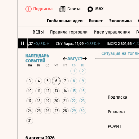
Подписка
Газета
MAX
Глобальные идеи
Бизнес
Экономика
ВЕДЫ
Правила торговли
Идеи управления
Г
Глобальные идеи
Бизнес
Экономик
%
↑
RGBI
115,37
+0,43%
↑
CNY Бирж.
11,99
+0,33%
↑
IMOEX
2 301,65
+1,43
Ситуация на топл
КАЛЕНДАРЬ
Август
СОБЫТИЙ
Пн
Вт
Ср
Чт
Пт
Сб
Вс
1
2
3
4
5
6
7
8
9
10
11
12
13
14
15
16
Подписка
17
18
19
20
21
22
23
24
25
26
27
28
29
30
Реклама
31
РФРИТ
6 августа 2026