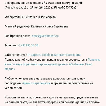
информационных технологий и массовых коммуникаций
(Роскомнадзор) от 27 ноября 2020 г. ЭЛ № ФС 77-79546
Учредитель: АО «Бизнес Ньюс Медиа»
Главный редактор: Казьмина Ирина Сергеевна
Электронная почта:
news@vedomosti.ru
Телефон:
+7 495 956-34-58
Сайт использует
IP адреса, cookie и данные геолокации
Пользователей сайта, условия использования содержатся в
Политике
в отношении обработки персональных данных АО «Бизнес Ньюс
Медиа»
Любое использование материалов допускается только при
соблюдении
правил перепечатки
и при наличии гиперссылки на
vedomosti.ru
Новости, аналитика, прогнозы и другие материалы, представленные
на данном сайте, не являются офертой или рекомендацией к покупке