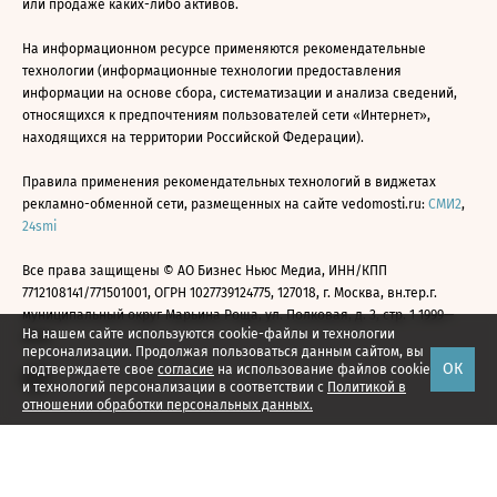
или продаже каких-либо активов.
На информационном ресурсе применяются рекомендательные
технологии (информационные технологии предоставления
информации на основе сбора, систематизации и анализа сведений,
относящихся к предпочтениям пользователей сети «Интернет»,
находящихся на территории Российской Федерации).
Правила применения рекомендательных технологий в виджетах
рекламно-обменной сети, размещенных на сайте vedomosti.ru:
СМИ2
,
24smi
Все права защищены © АО Бизнес Ньюс Медиа, ИНН/КПП
7712108141/771501001, ОГРН 1027739124775, 127018, г. Москва, вн.тер.г.
муниципальный округ Марьина Роща, ул. Полковая, д. 3, стр. 1 1999—
На нашем сайте используются cookie-файлы и технологии
2026
персонализации. Продолжая пользоваться данным сайтом, вы
ОК
подтверждаете свое
согласие
на использование файлов cookie
и технологий персонализации в соответствии с
Политикой в
отношении обработки персональных данных.