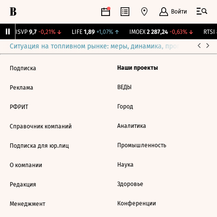
Войти
BISVP
9,7
-0,21%
↓
LIFE
1,89
+1,07%
↑
IMOEX
2 287,24
-0,63%
↓
RTSI
8
Ситуация на топливном рынке: меры, динамика, прогнозы
Выб
Наши проекты
Подписка
ВЕДЫ
Реклама
Город
РФРИТ
Аналитика
Справочник компаний
Промышленность
Подписка для юр.лиц
Наука
О компании
Здоровье
Редакция
Конференции
Менеджмент