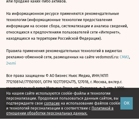
или продаже каких-либо активов.
На информационном ресурсе применяются рекомендательные
технологии (информационные технологии предоставления
информации на основе сбора, систематизации и анализа сведений,
относящихся к предпочтениям пользователей сети «Интернет»,
находящихся на территории Российской Федерации).
Правила применения рекомендательных технологий в виджетах
рекламно-обменной сети, размещенных на сайте vedomosti.ru:
СМИ2
,
24smi
Все права защищены © АО Бизнес Ньюс Медиа, ИНН/КПП
7712108141/771501001, ОГРН 1027739124775, 127018, г. Москва, вн.тер.г.
муниципальный округ Марьина Роща, ул. Полковая, д. 3, стр. 1 1999—
На нашем сайте используются cookie-файлы и технологии
2026
персонализации. Продолжая пользоваться данным сайтом, вы
ОК
подтверждаете свое
согласие
на использование файлов cookie
и технологий персонализации в соответствии с
Политикой в
отношении обработки персональных данных.