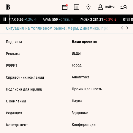
Войти
↑
UTAR
9,26
+1,2%
↑
AVAN
559
+0,18%
↑
IMOEX
2 281,31
-0,2%
↓
RTSI
87
Ситуация на топливном рынке: меры, динамика, прогнозы
Выб
Наши проекты
Подписка
ВЕДЫ
Реклама
Город
РФРИТ
Аналитика
Справочник компаний
Промышленность
Подписка для юр.лиц
Наука
О компании
Здоровье
Редакция
Конференции
Менеджмент