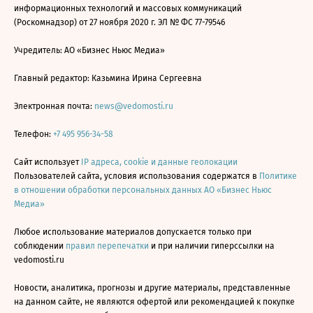
информационных технологий и массовых коммуникаций
(Роскомнадзор) от 27 ноября 2020 г. ЭЛ № ФС 77-79546
Учредитель: АО «Бизнес Ньюс Медиа»
Главный редактор: Казьмина Ирина Сергеевна
Электронная почта:
news@vedomosti.ru
Телефон:
+7 495 956-34-58
Сайт использует
IP адреса, cookie и данные геолокации
Пользователей сайта, условия использования содержатся в
Политике
в отношении обработки персональных данных АО «Бизнес Ньюс
Медиа»
Любое использование материалов допускается только при
соблюдении
правил перепечатки
и при наличии гиперссылки на
vedomosti.ru
Новости, аналитика, прогнозы и другие материалы, представленные
на данном сайте, не являются офертой или рекомендацией к покупке