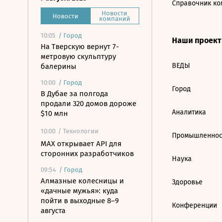
Справочник ко
Новости
Новости
компаний
10:05
/
Город
Наши проек
На Тверскую вернут 7-
метровую скульптуру
ВЕДЫ
балерины
10:00
/
Город
Город
В Дубае за полгода
продали 320 домов дороже
Аналитика
$10 млн
10:00
/ Технологии
Промышленнос
MAX открывает API для
сторонних разработчиков
Наука
09:54
/
Город
Алмазные колесницы и
Здоровье
«дачные мужья»: куда
пойти в выходные 8–9
Конференции
августа