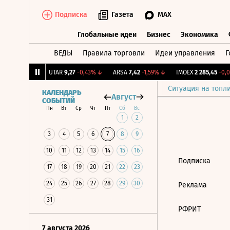
Подписка
Газета
MAX
Глобальные идеи
Бизнес
Экономика
ВЕДЫ
Правила торговли
Идеи управления
Г
Глобальные идеи
Бизнес
Экономик
186
+0,87%
↑
UTAR
9,27
-0,43%
↓
ARSA
7,42
-1,59%
↓
IMOEX
2 285,45
-0,0
Ситуация на топл
КАЛЕНДАРЬ
Август
СОБЫТИЙ
Пн
Вт
Ср
Чт
Пт
Сб
Вс
1
2
3
4
5
6
7
8
9
10
11
12
13
14
15
16
Подписка
17
18
19
20
21
22
23
24
25
26
27
28
29
30
Реклама
31
РФРИТ
7 августа 2026