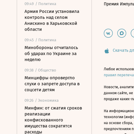
09:49
/ Политика
Премия Импул
Армия России установила
контроль над селом
Анискино в Харьковской
области
09:45
/ Политика
Минобороны отчиталось
Скачать дл
об ударах по Украине за
неделю
Любое использов
09:38
/ Общество
правил перепеч
Минцифры опровергло
слухи о запрете доступа в
Новости, аналити
соцсети детям
данном сайте, не
продаже каких-л
09:26
/ Экономика
Минфин: от сжатия сроков
На информацион
реализации
технологии (инф
конфискованного
на основе сбора,
имущества сократятся
предпочтениям п
расходы