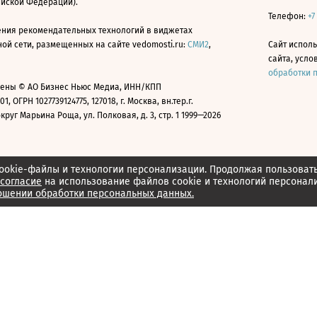
ийской Федерации).
Телефон:
+7
ния рекомендательных технологий в виджетах
й сети, размещенных на сайте vedomosti.ru:
СМИ2
,
Сайт испол
сайта, усл
обработки 
ены © АО Бизнес Ньюс Медиа, ИНН/КПП
01, ОГРН 1027739124775, 127018, г. Москва, вн.тер.г.
уг Марьина Роща, ул. Полковая, д. 3, стр. 1 1999—2026
ookie-файлы и технологии персонализации. Продолжая пользоват
согласие
на использование файлов cookie и технологий персонал
ошении обработки персональных данных.