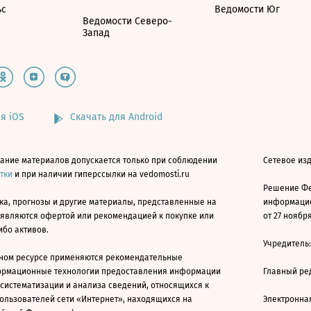
ьс
Ведомости Юг
Ведомости Северо-
Запад
я iOS
Скачать для Android
ание материалов допускается только при соблюдении
Сетевое изд
атки
и при наличии гиперссылки на vedomosti.ru
Решение Фе
ка, прогнозы и другие материалы, представленные на
информацио
 являются офертой или рекомендацией к покупке или
от 27 ноября
ибо активов.
Учредитель
ном ресурсе применяются рекомендательные
ормационные технологии предоставления информации
Главный ре
 систематизации и анализа сведений, относящихся к
ользователей сети «Интернет», находящихся на
Электронна