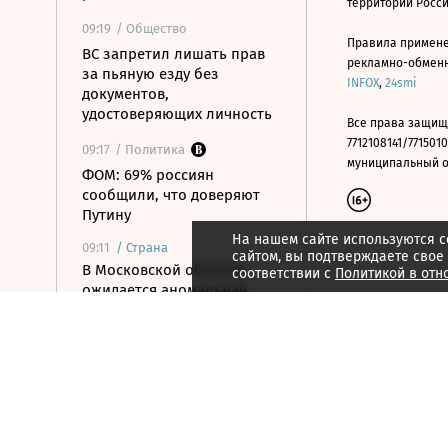
территории Росс
09:19
/ Общество
Правила примене
ВС запретил лишать прав
рекламно-обменно
за пьяную езду без
INFOX
,
24smi
документов,
удостоверяющих личность
Все права защищ
7712108141/7715010
09:17
/ Политика
муниципальный окр
ФОМ: 69% россиян
сообщили, что доверяют
Путину
На нашем сайте используются c
09:11
/
Страна
сайтом, вы подтверждаете свое
В Московской области
соответствии с
Политикой в отн
ожидается аномальная
жара до +35 градусов
09:04
/ Инвестиции
Рынок акций пытается
закрепиться выше уровня
2300 по индексу Мосбиржи
09:00
/
Город