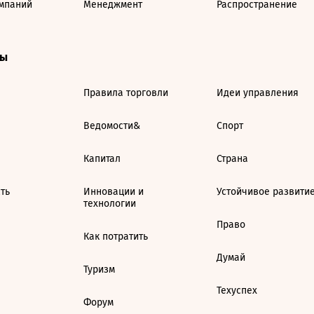
мпаний
Менеджмент
Распространение
ты
Правила торговли
Идеи управления
Ведомости&
Спорт
Капитал
Страна
ть
Инновации и
Устойчивое развити
технологии
Право
Как потратить
Думай
Туризм
Техуспех
Форум