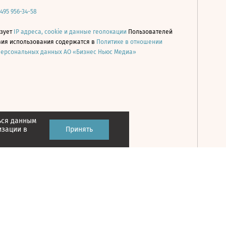
 495 956-34-58
ьзует
IP адреса, cookie и данные геолокации
Пользователей
овия использования содержатся в
Политике в отношении
персональных данных АО «Бизнес Ньюс Медиа»
ься данным
Принять
изации в