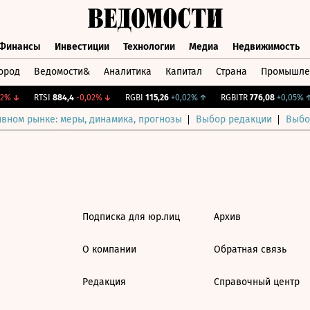
Финансы
Инвестиции
Технологии
Медиа
Недвижимость
ород
Ведомости&
Аналитика
Капитал
Страна
Промышле
а
Финансы
Инвестиции
Технологии
Медиа
Недвижимос
2%
↓
RTSI
884,4
-0,02%
↓
RGBI
115,26
+0,02%
↑
RGBITR
776,08
+0,05%
↑
ивном рынке: меры, динамика, прогнозы
Выбор редакции
Выбо
Подписка для юр.лиц
Архив
О компании
Обратная связь
Редакция
Справочный центр