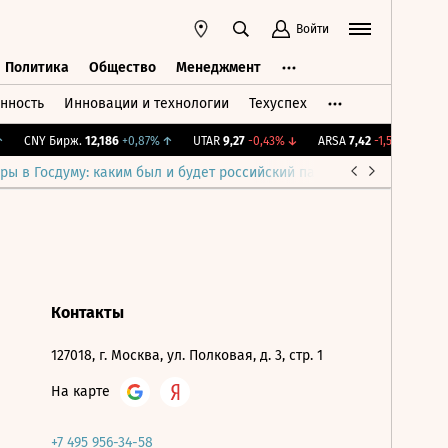
Войти
Политика
Общество
Менеджмент
нность
Инновации и технологии
Техуспех
ть
Политика
Общество
Менеджмент
CNY Бирж.
12,186
+0,87%
↑
UTAR
9,27
-0,43%
↓
ARSA
7,42
-1,59%
↓
IM
ры в Госдуму: каким был и будет российский парламент
Война н
Контакты
127018, г. Москва, ул. Полковая, д. 3, стр. 1
На карте
+7 495 956-34-58