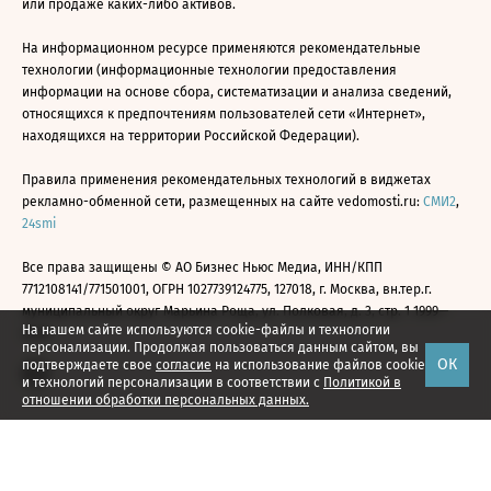
или продаже каких-либо активов.
На информационном ресурсе применяются рекомендательные
технологии (информационные технологии предоставления
информации на основе сбора, систематизации и анализа сведений,
относящихся к предпочтениям пользователей сети «Интернет»,
находящихся на территории Российской Федерации).
Правила применения рекомендательных технологий в виджетах
рекламно-обменной сети, размещенных на сайте vedomosti.ru:
СМИ2
,
24smi
Все права защищены © АО Бизнес Ньюс Медиа, ИНН/КПП
7712108141/771501001, ОГРН 1027739124775, 127018, г. Москва, вн.тер.г.
муниципальный округ Марьина Роща, ул. Полковая, д. 3, стр. 1 1999—
На нашем сайте используются cookie-файлы и технологии
2026
персонализации. Продолжая пользоваться данным сайтом, вы
ОК
подтверждаете свое
согласие
на использование файлов cookie
и технологий персонализации в соответствии с
Политикой в
отношении обработки персональных данных.