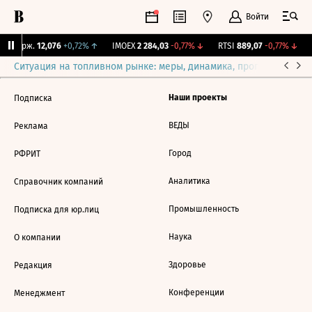
Войти
Y Бирж.
12,076
+0,72%
↑
IMOEX
2 284,03
-0,77%
↓
RTSI
889,07
-0,77%
↓
Ситуация на топливном рынке: меры, динамика, прогнозы
Выб
Наши проекты
Подписка
ВЕДЫ
Реклама
Город
РФРИТ
Аналитика
Справочник компаний
Промышленность
Подписка для юр.лиц
Наука
О компании
Здоровье
Редакция
Конференции
Менеджмент