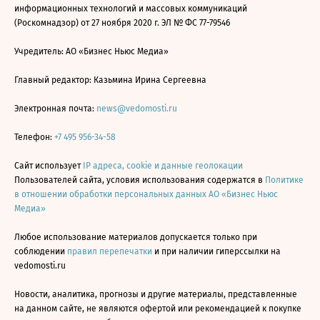
информационных технологий и массовых коммуникаций
(Роскомнадзор) от 27 ноября 2020 г. ЭЛ № ФС 77-79546
Учредитель: АО «Бизнес Ньюс Медиа»
Главный редактор: Казьмина Ирина Сергеевна
Электронная почта:
news@vedomosti.ru
Телефон:
+7 495 956-34-58
Сайт использует
IP адреса, cookie и данные геолокации
Пользователей сайта, условия использования содержатся в
Политике
в отношении обработки персональных данных АО «Бизнес Ньюс
Медиа»
Любое использование материалов допускается только при
соблюдении
правил перепечатки
и при наличии гиперссылки на
vedomosti.ru
Новости, аналитика, прогнозы и другие материалы, представленные
на данном сайте, не являются офертой или рекомендацией к покупке