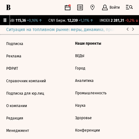
Войти
RGBI
115,36
+0,16%
↑
CNY Бирж.
12,239
+1,31%
↑
IMOEX
2 281,31
-0,2%
↓
Ситуация на топливном рынке: меры, динамика, прогнозы
Выб
Наши проекты
Подписка
ВЕДЫ
Реклама
Город
РФРИТ
Аналитика
Справочник компаний
Промышленность
Подписка для юр.лиц
Наука
О компании
Здоровье
Редакция
Конференции
Менеджмент