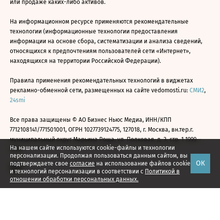
или продаже каких-либо активов.
На информационном ресурсе применяются рекомендательные
технологии (информационные технологии предоставления
информации на основе сбора, систематизации и анализа сведений,
относящихся к предпочтениям пользователей сети «Интернет»,
находящихся на территории Российской Федерации).
Правила применения рекомендательных технологий в виджетах
рекламно-обменной сети, размещенных на сайте vedomosti.ru:
СМИ2
,
24smi
Все права защищены © АО Бизнес Ньюс Медиа, ИНН/КПП
7712108141/771501001, ОГРН 1027739124775, 127018, г. Москва, вн.тер.г.
муниципальный округ Марьина Роща, ул. Полковая, д. 3, стр. 1 1999—
На нашем сайте используются cookie-файлы и технологии
2026
персонализации. Продолжая пользоваться данным сайтом, вы
ОК
подтверждаете свое
согласие
на использование файлов cookie
и технологий персонализации в соответствии с
Политикой в
отношении обработки персональных данных.