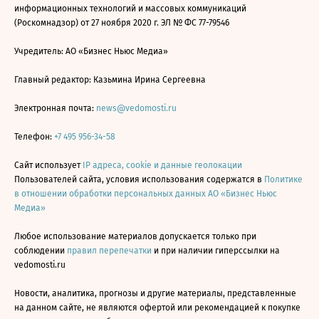
информационных технологий и массовых коммуникаций
(Роскомнадзор) от 27 ноября 2020 г. ЭЛ № ФС 77-79546
Учредитель: АО «Бизнес Ньюс Медиа»
Главный редактор: Казьмина Ирина Сергеевна
Электронная почта:
news@vedomosti.ru
Телефон:
+7 495 956-34-58
Сайт использует
IP адреса, cookie и данные геолокации
Пользователей сайта, условия использования содержатся в
Политике
в отношении обработки персональных данных АО «Бизнес Ньюс
Медиа»
Любое использование материалов допускается только при
соблюдении
правил перепечатки
и при наличии гиперссылки на
vedomosti.ru
Новости, аналитика, прогнозы и другие материалы, представленные
на данном сайте, не являются офертой или рекомендацией к покупке