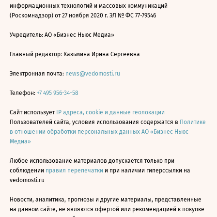
информационных технологий и массовых коммуникаций
(Роскомнадзор) от 27 ноября 2020 г. ЭЛ № ФС 77-79546
Учредитель: АО «Бизнес Ньюс Медиа»
Главный редактор: Казьмина Ирина Сергеевна
Электронная почта:
news@vedomosti.ru
Телефон:
+7 495 956-34-58
Сайт использует
IP адреса, cookie и данные геолокации
Пользователей сайта, условия использования содержатся в
Политике
в отношении обработки персональных данных АО «Бизнес Ньюс
Медиа»
Любое использование материалов допускается только при
соблюдении
правил перепечатки
и при наличии гиперссылки на
vedomosti.ru
Новости, аналитика, прогнозы и другие материалы, представленные
на данном сайте, не являются офертой или рекомендацией к покупке