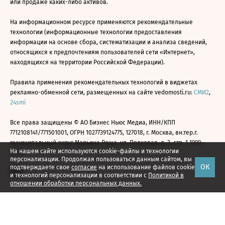
или продаже каких-либо активов.
На информационном ресурсе применяются рекомендательные
технологии (информационные технологии предоставления
информации на основе сбора, систематизации и анализа сведений,
относящихся к предпочтениям пользователей сети «Интернет»,
находящихся на территории Российской Федерации).
Правила применения рекомендательных технологий в виджетах
рекламно-обменной сети, размещенных на сайте vedomosti.ru:
СМИ2
,
24smi
Все права защищены © АО Бизнес Ньюс Медиа, ИНН/КПП
7712108141/771501001, ОГРН 1027739124775, 127018, г. Москва, вн.тер.г.
муниципальный округ Марьина Роща, ул. Полковая, д. 3, стр. 1 1999—
На нашем сайте используются cookie-файлы и технологии
2026
персонализации. Продолжая пользоваться данным сайтом, вы
ОК
подтверждаете свое
согласие
на использование файлов cookie
и технологий персонализации в соответствии с
Политикой в
отношении обработки персональных данных.