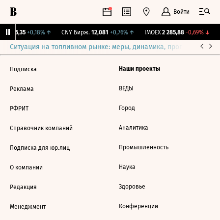
Войти
BI
115,35
+0,18%
↑
CNY Бирж.
12,081
+0,76%
↑
IMOEX
2 285,88
-0,69%
↓
Ситуация на топливном рынке: меры, динамика, прогнозы
Выб
Наши проекты
Подписка
ВЕДЫ
Реклама
Город
РФРИТ
Аналитика
Справочник компаний
Промышленность
Подписка для юр.лиц
Наука
О компании
Здоровье
Редакция
Конференции
Менеджмент