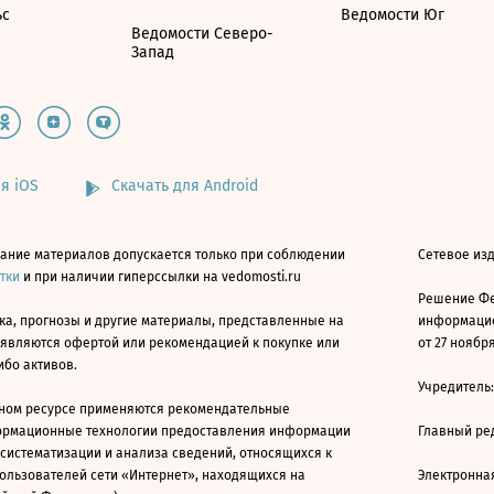
ьс
Ведомости Юг
Ведомости Северо-
Запад
я iOS
Скачать для Android
ание материалов допускается только при соблюдении
Сетевое изд
атки
и при наличии гиперссылки на vedomosti.ru
Решение Фе
ка, прогнозы и другие материалы, представленные на
информацио
 являются офертой или рекомендацией к покупке или
от 27 ноября
ибо активов.
Учредитель
ном ресурсе применяются рекомендательные
ормационные технологии предоставления информации
Главный ре
 систематизации и анализа сведений, относящихся к
ользователей сети «Интернет», находящихся на
Электронна