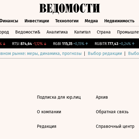
Финансы
Инвестиции
Технологии
Медиа
Недвижимость
ород
Ведомости&
Аналитика
Капитал
Страна
Промышле
а
Финансы
Инвестиции
Технологии
Медиа
Недвижимос
↓
RTSI
874,64
-1,12%
↓
RGBI
115,35
+0,15%
↑
RGBITR
777,43
+0,24%
↑
ивном рынке: меры, динамика, прогнозы
Выбор редакции
Выбо
Подписка для юр.лиц
Архив
О компании
Обратная связь
Редакция
Справочный центр