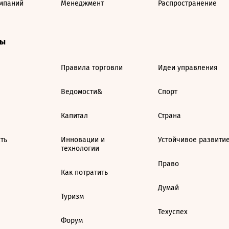
мпаний
Менеджмент
Распространение
ты
Правила торговли
Идеи управления
Ведомости&
Спорт
Капитал
Страна
ть
Инновации и
Устойчивое развити
технологии
Право
Как потратить
Думай
Туризм
Техуспех
Форум