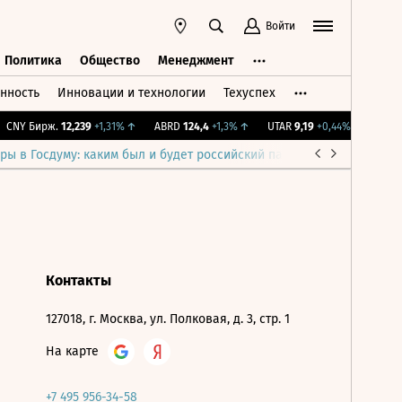
Войти
Политика
Общество
Менеджмент
нность
Инновации и технологии
Техуспех
ть
Политика
Общество
Менеджмент
CNY Бирж.
12,239
+1,31%
↑
ABRD
124,4
+1,3%
↑
UTAR
9,19
+0,44%
↑
IMOEX
ры в Госдуму: каким был и будет российский парламент
Война н
Контакты
127018, г. Москва, ул. Полковая, д. 3, стр. 1
На карте
+7 495 956-34-58