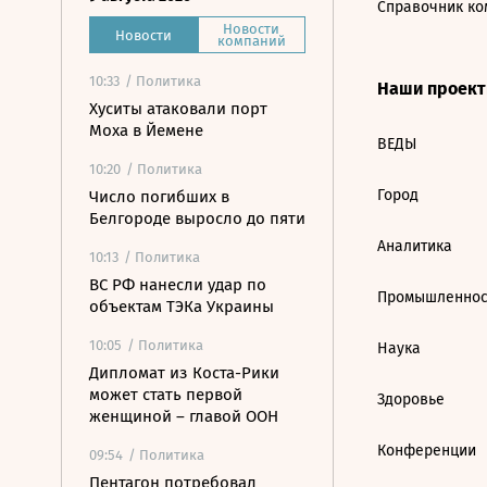
Справочник ко
Новости
Новости
компаний
10:33
/ Политика
Наши проек
Хуситы атаковали порт
Моха в Йемене
ВЕДЫ
10:20
/ Политика
Город
Число погибших в
Белгороде выросло до пяти
Аналитика
10:13
/ Политика
ВС РФ нанесли удар по
Промышленнос
объектам ТЭКа Украины
10:05
/ Политика
Наука
Дипломат из Коста-Рики
может стать первой
Здоровье
женщиной – главой ООН
Конференции
09:54
/ Политика
Пентагон потребовал