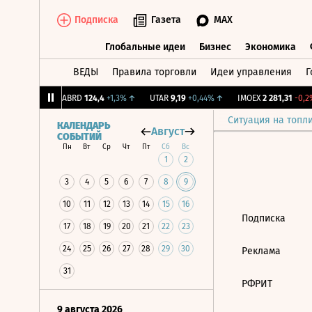
Подписка
Газета
MAX
Глобальные идеи
Бизнес
Экономика
ВЕДЫ
Правила торговли
Идеи управления
Г
Глобальные идеи
Бизнес
Экономик
39
+1,31%
↑
ABRD
124,4
+1,3%
↑
UTAR
9,19
+0,44%
↑
IMOEX
2 281,31
-0,2%
Ситуация на топл
КАЛЕНДАРЬ
Август
СОБЫТИЙ
Пн
Вт
Ср
Чт
Пт
Сб
Вс
1
2
3
4
5
6
7
8
9
10
11
12
13
14
15
16
Подписка
17
18
19
20
21
22
23
24
25
26
27
28
29
30
Реклама
31
РФРИТ
9 августа 2026