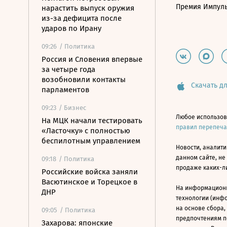
Премия Импул
нарастить выпуск оружия
из-за дефицита после
ударов по Ирану
09:26
/ Политика
Россия и Словения впервые
за четыре года
возобновили контакты
Скачать дл
парламентов
09:23
/ Бизнес
Любое использов
На МЦК начали тестировать
правил перепеч
«Ласточку» с полностью
беспилотным управлением
Новости, аналити
данном сайте, не
09:18
/ Политика
продаже каких-л
Российские войска заняли
Васютинское и Торецкое в
На информацион
ДНР
технологии (инф
на основе сбора,
09:05
/ Политика
предпочтениям п
Захарова: японские