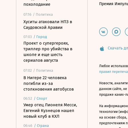
Премия Импул
похолодание
07:16
/ Политика
Хуситы атаковали НПЗ в
Саудовской Аравии
07:03
/
Город
Проект о супергероях,
Скачать дл
триллер про убийства в
школе и еще шесть
сериалов августа
Любое использов
07:02
/ Политика
правил перепеч
В Нигере 22 человека
погибли из-за
Новости, аналити
столкновения автобусов
данном сайте, не
продаже каких-л
06:52
/
Спорт
Умер отец Лионеля Месси,
На информацион
Евгений Кузнецов нашел
технологии (инф
новый клуб в КХЛ
на основе сбора,
предпочтениям п
06:46
/
Страна