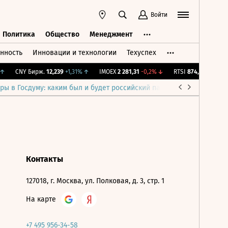
Войти
Политика
Общество
Менеджмент
нность
Инновации и технологии
Техуспех
ть
Политика
Общество
Менеджмент
↑
CNY Бирж.
12,239
+1,31%
↑
IMOEX
2 281,31
-0,2%
↓
RTSI
874,64
-1,12%
↓
ры в Госдуму: каким был и будет российский парламент
Война н
Контакты
127018, г. Москва, ул. Полковая, д. 3, стр. 1
На карте
+7 495 956-34-58