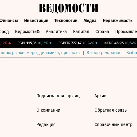
Финансы
Инвестиции
Технологии
Медиа
Недвижимость
ород
Ведомости&
Аналитика
Капитал
Страна
Промышле
а
Финансы
Инвестиции
Технологии
Медиа
Недвижимос
12%
↓
RGBI
115,35
+0,15%
↑
RGBITR
777,47
+0,24%
↑
NKNC
46,95
+0,64%
ивном рынке: меры, динамика, прогнозы
Выбор редакции
Выбо
Подписка для юр.лиц
Архив
О компании
Обратная связь
Редакция
Справочный центр