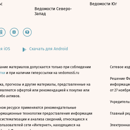
ьс
Ведомости Юг
Ведомости Северо-
Запад
я iOS
Скачать для Android
ание материалов допускается только при соблюдении
Сетевое изд
атки
и при наличии гиперссылки на vedomosti.ru
Решение Фе
ка, прогнозы и другие материалы, представленные на
информацио
 являются офертой или рекомендацией к покупке или
от 27 ноября
ибо активов.
Учредитель
ном ресурсе применяются рекомендательные
ормационные технологии предоставления информации
Главный ре
 систематизации и анализа сведений, относящихся к
ользователей сети «Интернет», находящихся на
Электронна