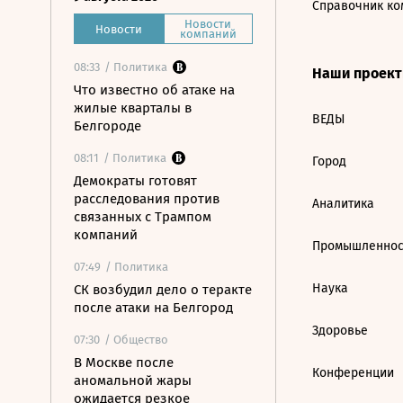
Справочник ко
Новости
Новости
компаний
08:33
/ Политика
Наши проек
Что известно об атаке на
жилые кварталы в
ВЕДЫ
Белгороде
08:11
/ Политика
Город
Демократы готовят
расследования против
Аналитика
связанных с Трампом
компаний
Промышленнос
07:49
/ Политика
Наука
СК возбудил дело о теракте
после атаки на Белгород
Здоровье
07:30
/ Общество
В Москве после
Конференции
аномальной жары
ожидается резкое