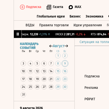
Подписка
Газета
MAX
Глобальные идеи
Бизнес
Экономика
ВЕДЫ
Правила торговли
Идеи управления
Г
Глобальные идеи
Бизнес
Экономик
,64%
↑
CNY Бирж.
12,239
+1,31%
↑
IMOEX
2 281,31
-0,2%
↓
RTSI
874,64
-1,
Ситуация на топл
КАЛЕНДАРЬ
Август
СОБЫТИЙ
Пн
Вт
Ср
Чт
Пт
Сб
Вс
1
2
3
4
5
6
7
8
9
10
11
12
13
14
15
16
Подписка
17
18
19
20
21
22
23
24
25
26
27
28
29
30
Реклама
31
РФРИТ
9 августа 2026