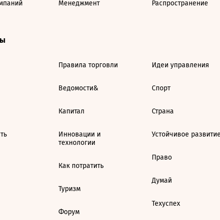
мпаний
Менеджмент
Распространение
ты
Правила торговли
Идеи управления
Ведомости&
Спорт
Капитал
Страна
ть
Инновации и
Устойчивое развити
технологии
Право
Как потратить
Думай
Туризм
Техуспех
Форум