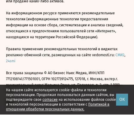
или продаже каких-либо активов.
На информационном ресурсе применяются рекомендательные
технологии (информационные технологии предоставления
информации на основе сбора, систематизации и анализа сведений,
относящихся к предпочтениям пользователей сети «Интернет»,
находящихся на территории Российской Федерации).
Правила применения рекомендательных технологий в виджетах
рекламно-обменной сети, размещенных на сайте vedomosti.ru:
СМИ2
,
24smi
Все права защищены © АО Бизнес Ньюс Медиа, ИНН/КПП
7712108141/771501001, ОГРН 1027739124775, 127018, г. Москва, вн.тер.г.
муниципальный округ Марьина Роща, ул. Полковая, д. 3, стр. 1 1999—
На нашем сайте используются cookie-файлы и технологии
2026
персонализации. Продолжая пользоваться данным сайтом, вы
ОК
подтверждаете свое
согласие
на использование файлов cookie
и технологий персонализации в соответствии с
Политикой в
отношении обработки персональных данных.