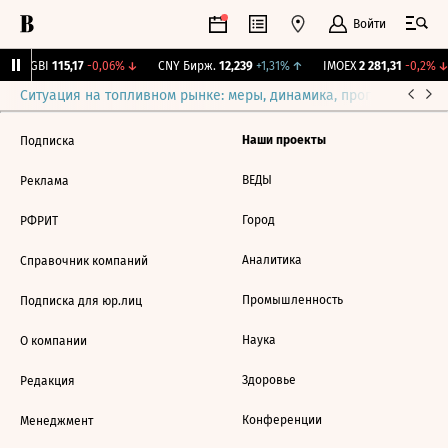
Войти
RGBI
115,17
-0,06%
↓
CNY Бирж.
12,239
+1,31%
↑
IMOEX
2 281,31
-0,2%
↓
Ситуация на топливном рынке: меры, динамика, прогнозы
Выб
Наши проекты
Подписка
ВЕДЫ
Реклама
Город
РФРИТ
Аналитика
Справочник компаний
Промышленность
Подписка для юр.лиц
Наука
О компании
Здоровье
Редакция
Конференции
Менеджмент