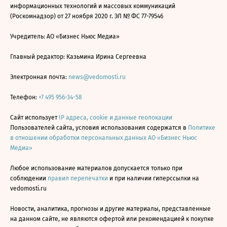
информационных технологий и массовых коммуникаций
(Роскомнадзор) от 27 ноября 2020 г. ЭЛ № ФС 77-79546
Учредитель: АО «Бизнес Ньюс Медиа»
Главный редактор: Казьмина Ирина Сергеевна
Электронная почта:
news@vedomosti.ru
Телефон:
+7 495 956-34-58
Сайт использует
IP адреса, cookie и данные геолокации
Пользователей сайта, условия использования содержатся в
Политике
в отношении обработки персональных данных АО «Бизнес Ньюс
Медиа»
Любое использование материалов допускается только при
соблюдении
правил перепечатки
и при наличии гиперссылки на
vedomosti.ru
Новости, аналитика, прогнозы и другие материалы, представленные
на данном сайте, не являются офертой или рекомендацией к покупке