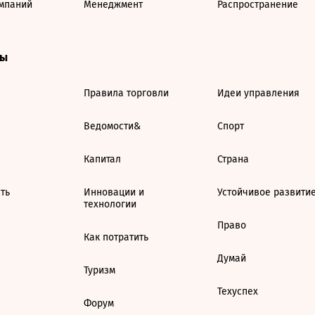
мпаний
Менеджмент
Распространение
ты
Правила торговли
Идеи управления
Ведомости&
Спорт
Капитал
Страна
ть
Инновации и
Устойчивое развити
технологии
Право
Как потратить
Думай
Туризм
Техуспех
Форум