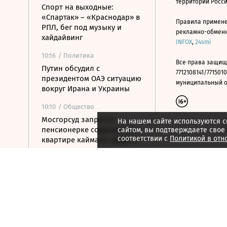
территории Росс
Спорт на выходные:
«Спартак» – «Краснодар» в
Правила примене
РПЛ, бег под музыку и
рекламно-обменно
хайдайвинг
INFOX
,
24smi
10:16
/ Политика
Все права защищ
Путин обсудил с
7712108141/7715010
президентом ОАЭ ситуацию
муниципальный окр
вокруг Ирана и Украины
10:10
/ Общество
Мосгорсуд запретил
На нашем сайте используются c
пенсионерке содержать в
сайтом, вы подтверждаете свое
соответствии с
Политикой в отн
квартире каймана, удава и
лису
10:05
/
Город
На Тверскую вернут 7-
метровую скульптуру
балерины
10:00
/
Город
В Дубае за полгода