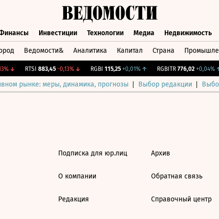
Финансы
Инвестиции
Технологии
Медиа
Недвижимость
ород
Ведомости&
Аналитика
Капитал
Страна
Промышле
а
Финансы
Инвестиции
Технологии
Медиа
Недвижимос
3%
↓
RTSI
883,45
-0,13%
↓
RGBI
115,25
+0,01%
↑
RGBITR
776,02
+0,04%
↑
ивном рынке: меры, динамика, прогнозы
Выбор редакции
Выбо
Подписка для юр.лиц
Архив
О компании
Обратная связь
Редакция
Справочный центр