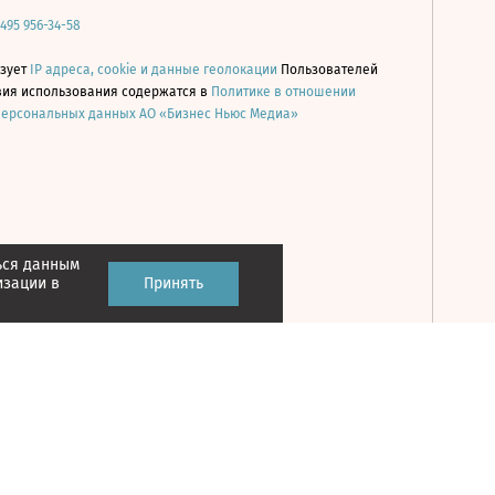
 495 956-34-58
ьзует
IP адреса, cookie и данные геолокации
Пользователей
овия использования содержатся в
Политике в отношении
персональных данных АО «Бизнес Ньюс Медиа»
ься данным
Принять
изации в