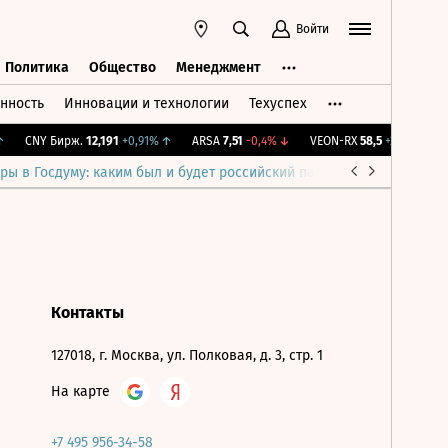
Войти
Политика
Общество
Менеджмент
нность
Инновации и технологии
Техуспех
ть
Политика
Общество
Менеджмент
CNY Бирж.
12,191
+0,91%
↑
ARSA
7,51
-0,4%
↓
VEON-RX
58,5
+2,45%
↑
ры в Госдуму: каким был и будет российский парламент
Война н
Контакты
127018, г. Москва, ул. Полковая, д. 3, стр. 1
На карте
+7 495 956-34-58