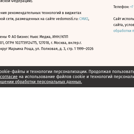
ийской Федерации).
Телефон:
+7
ния рекомендательных технологий в виджетах
й сети, размещенных на сайте vedomosti.ru:
СМИ2
,
Сайт испол
сайта, усл
обработки 
ены © АО Бизнес Ньюс Медиа, ИНН/КПП
01, ОГРН 1027739124775, 127018, г. Москва, вн.тер.г.
уг Марьина Роща, ул. Полковая, д. 3, стр. 1 1999—2026
ookie-файлы и технологии персонализации. Продолжая пользоват
согласие
на использование файлов cookie и технологий персонал
ошении обработки персональных данных.