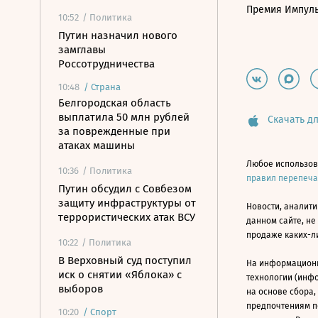
Премия Импул
10:52
/ Политика
Путин назначил нового
замглавы
Россотрудничества
10:48
/
Страна
Белгородская область
выплатила 50 млн рублей
Скачать дл
за поврежденные при
атаках машины
Любое использов
10:36
/ Политика
правил перепеч
Путин обсудил с Совбезом
защиту инфраструктуры от
Новости, аналити
террористических атак ВСУ
данном сайте, не
продаже каких-л
10:22
/ Политика
В Верховный суд поступил
На информацион
иск о снятии «Яблока» с
технологии (инф
выборов
на основе сбора,
предпочтениям п
10:20
/
Спорт