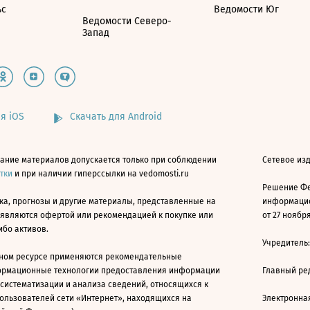
ьс
Ведомости Юг
Ведомости Северо-
Запад
я iOS
Скачать для Android
ание материалов допускается только при соблюдении
Сетевое изд
атки
и при наличии гиперссылки на vedomosti.ru
Решение Фе
ка, прогнозы и другие материалы, представленные на
информацио
 являются офертой или рекомендацией к покупке или
от 27 ноября
ибо активов.
Учредитель
ном ресурсе применяются рекомендательные
ормационные технологии предоставления информации
Главный ре
 систематизации и анализа сведений, относящихся к
ользователей сети «Интернет», находящихся на
Электронна