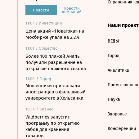
Справочник ко
Новости
Новости
компаний
11:07
/ Инвестиции
Наши проек
Цена акций «Новатэка» на
Мосбирже упала на 2,2%
ВЕДЫ
11:01
/ Общество
Город
Более 100 пляжей Анапы
получили разрешение на
открытие пляжного сезона
Аналитика
11:00
/
Город
Промышленнос
Мошенники приглашали
иностранцев в фальшивый
университете в Хельсинки
Наука
10:54
/ Бизнес
Здоровье
Wildberries запустит
программу по открытию
Конференции
хабов для хранения
товаров