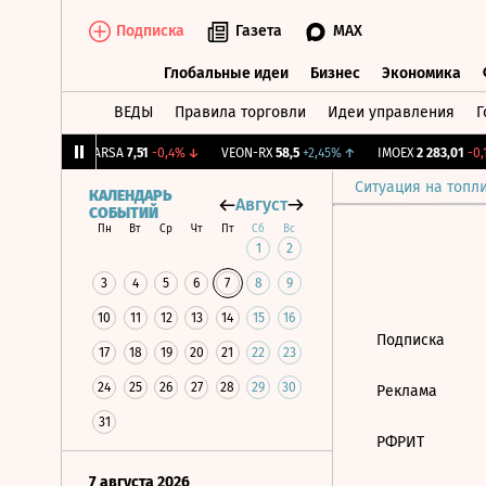
Подписка
Газета
MAX
Глобальные идеи
Бизнес
Экономика
ВЕДЫ
Правила торговли
Идеи управления
Г
Глобальные идеи
Бизнес
Экономик
1
+0,91%
↑
ARSA
7,51
-0,4%
↓
VEON-RX
58,5
+2,45%
↑
IMOEX
2 283,01
-0,1
Ситуация на топл
КАЛЕНДАРЬ
Август
СОБЫТИЙ
Пн
Вт
Ср
Чт
Пт
Сб
Вс
1
2
3
4
5
6
7
8
9
10
11
12
13
14
15
16
Подписка
17
18
19
20
21
22
23
24
25
26
27
28
29
30
Реклама
31
РФРИТ
7 августа 2026