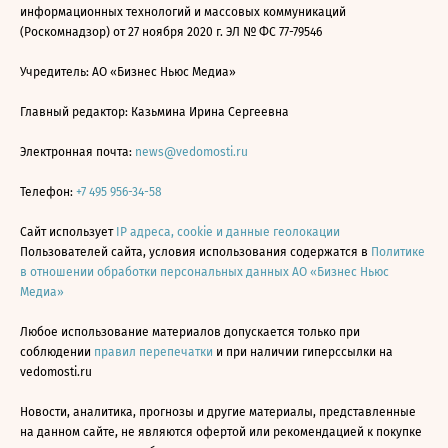
информационных технологий и массовых коммуникаций
(Роскомнадзор) от 27 ноября 2020 г. ЭЛ № ФС 77-79546
Учредитель: АО «Бизнес Ньюс Медиа»
Главный редактор: Казьмина Ирина Сергеевна
Электронная почта:
news@vedomosti.ru
Телефон:
+7 495 956-34-58
Сайт использует
IP адреса, cookie и данные геолокации
Пользователей сайта, условия использования содержатся в
Политике
в отношении обработки персональных данных АО «Бизнес Ньюс
Медиа»
Любое использование материалов допускается только при
соблюдении
правил перепечатки
и при наличии гиперссылки на
vedomosti.ru
Новости, аналитика, прогнозы и другие материалы, представленные
на данном сайте, не являются офертой или рекомендацией к покупке