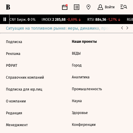
Войти
↓
CNY Бирж.
0
0%
IMOEX
2 285,88
-0,69%
↓
RTSI
884,56
-1,27%
↓
RGBI
Ситуация на топливном рынке: меры, динамика, прогнозы
Выб
Наши проекты
Подписка
ВЕДЫ
Реклама
Город
РФРИТ
Аналитика
Справочник компаний
Промышленность
Подписка для юр.лиц
Наука
О компании
Здоровье
Редакция
Конференции
Менеджмент