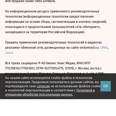
или продаже каких-либо активов.
На информационном ресурсе применяются рекомендательные
технологии (информационные технологии предоставления
информации на основе сбора, систематизации и анализа сведений,
относящихся к предпочтениям пользователей сети «Интернет»,
находящихся на территории Российской Федерации).
Правила применения рекомендательных технологий в виджетах
рекламно-обменной сети, размещенных на сайте vedomosti.ru:
СМИ2
,
24smi
Все права защищены © АО Бизнес Ньюс Медиа, ИНН/КПП
7712108141/771501001, ОГРН 1027739124775, 127018, г. Москва, вн.тер.г.
муниципальный округ Марьина Роща, ул. Полковая, д. 3, стр. 1 1999—
На нашем сайте используются cookie-файлы и технологии
2026
персонализации. Продолжая пользоваться данным сайтом, вы
ОК
подтверждаете свое
согласие
на использование файлов cookie
и технологий персонализации в соответствии с
Политикой в
отношении обработки персональных данных.