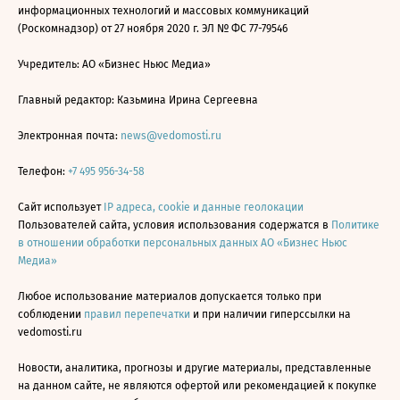
информационных технологий и массовых коммуникаций
(Роскомнадзор) от 27 ноября 2020 г. ЭЛ № ФС 77-79546
Учредитель: АО «Бизнес Ньюс Медиа»
Главный редактор: Казьмина Ирина Сергеевна
Электронная почта:
news@vedomosti.ru
Телефон:
+7 495 956-34-58
Сайт использует
IP адреса, cookie и данные геолокации
Пользователей сайта, условия использования содержатся в
Политике
в отношении обработки персональных данных АО «Бизнес Ньюс
Медиа»
Любое использование материалов допускается только при
соблюдении
правил перепечатки
и при наличии гиперссылки на
vedomosti.ru
Новости, аналитика, прогнозы и другие материалы, представленные
на данном сайте, не являются офертой или рекомендацией к покупке