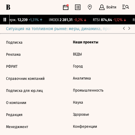
Войти
NY Бирж.
12,239
+1,31%
↑
IMOEX
2 281,31
-0,2%
↓
RTSI
874,64
-1,12%
↓
RG
Ситуация на топливном рынке: меры, динамика, прогнозы
Выб
Наши проекты
Подписка
ВЕДЫ
Реклама
Город
РФРИТ
Аналитика
Справочник компаний
Промышленность
Подписка для юр.лиц
Наука
О компании
Здоровье
Редакция
Конференции
Менеджмент