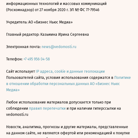
информационных технологий и массовых коммуникаций
(Роскомнадзор) от 27 ноября 2020 г. ЭЛ № ФС 77-79546
Учредитель: АО «Бизнес Ньюс Медиа»
Главный редактор: Казьмина Ирина Сергеевна
Электронная почта:
news@vedomosti.ru
Телефон:
+7 495 956-34-58
Сайт использует
IP адреса, cookie и данные геолокации
Пользователей сайта, условия использования содержатся в
Политике
в отношении обработки персональных данных АО «Бизнес Ньюс
Медиа»
Любое использование материалов допускается только при
соблюдении
правил перепечатки
и при наличии гиперссылки на
vedomosti.ru
Новости, аналитика, прогнозы и другие материалы, представленные
на данном сайте, не являются офертой или рекомендацией к покупке