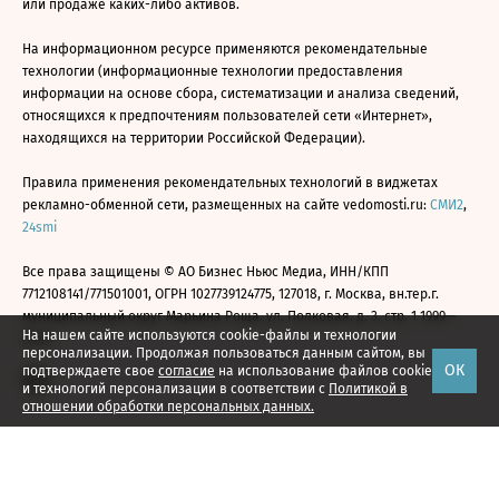
или продаже каких-либо активов.
На информационном ресурсе применяются рекомендательные
технологии (информационные технологии предоставления
информации на основе сбора, систематизации и анализа сведений,
относящихся к предпочтениям пользователей сети «Интернет»,
находящихся на территории Российской Федерации).
Правила применения рекомендательных технологий в виджетах
рекламно-обменной сети, размещенных на сайте vedomosti.ru:
СМИ2
,
24smi
Все права защищены © АО Бизнес Ньюс Медиа, ИНН/КПП
7712108141/771501001, ОГРН 1027739124775, 127018, г. Москва, вн.тер.г.
муниципальный округ Марьина Роща, ул. Полковая, д. 3, стр. 1 1999—
На нашем сайте используются cookie-файлы и технологии
2026
персонализации. Продолжая пользоваться данным сайтом, вы
ОК
подтверждаете свое
согласие
на использование файлов cookie
и технологий персонализации в соответствии с
Политикой в
отношении обработки персональных данных.