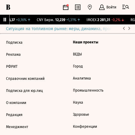
Войти
BI
115,37
+0,16%
↑
CNY Бирж.
12,239
+1,31%
↑
IMOEX
2 281,31
-0,2%
↓
RGB
Ситуация на топливном рынке: меры, динамика, прогнозы
Выб
Наши проекты
Подписка
ВЕДЫ
Реклама
Город
РФРИТ
Аналитика
Справочник компаний
Промышленность
Подписка для юр.лиц
Наука
О компании
Здоровье
Редакция
Конференции
Менеджмент