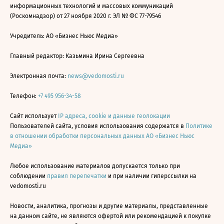
информационных технологий и массовых коммуникаций
(Роскомнадзор) от 27 ноября 2020 г. ЭЛ № ФС 77-79546
Учредитель: АО «Бизнес Ньюс Медиа»
Главный редактор: Казьмина Ирина Сергеевна
Электронная почта:
news@vedomosti.ru
Телефон:
+7 495 956-34-58
Сайт использует
IP адреса, cookie и данные геолокации
Пользователей сайта, условия использования содержатся в
Политике
в отношении обработки персональных данных АО «Бизнес Ньюс
Медиа»
Любое использование материалов допускается только при
соблюдении
правил перепечатки
и при наличии гиперссылки на
vedomosti.ru
Новости, аналитика, прогнозы и другие материалы, представленные
на данном сайте, не являются офертой или рекомендацией к покупке