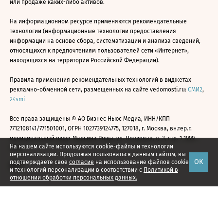
или продаже каких-либо активов.
На информационном ресурсе применяются рекомендательные
технологии (информационные технологии предоставления
информации на основе сбора, систематизации и анализа сведений,
относящихся к предпочтениям пользователей сети «Интернет»,
находящихся на территории Российской Федерации).
Правила применения рекомендательных технологий в виджетах
рекламно-обменной сети, размещенных на сайте vedomosti.ru:
СМИ2
,
24smi
Все права защищены © АО Бизнес Ньюс Медиа, ИНН/КПП
7712108141/771501001, ОГРН 1027739124775, 127018, г. Москва, вн.тер.г.
муниципальный округ Марьина Роща, ул. Полковая, д. 3, стр. 1 1999—
На нашем сайте используются cookie-файлы и технологии
2026
персонализации. Продолжая пользоваться данным сайтом, вы
ОК
подтверждаете свое
согласие
на использование файлов cookie
и технологий персонализации в соответствии с
Политикой в
отношении обработки персональных данных.