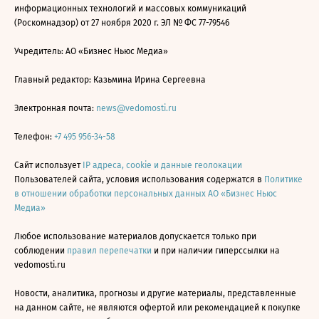
информационных технологий и массовых коммуникаций
(Роскомнадзор) от 27 ноября 2020 г. ЭЛ № ФС 77-79546
Учредитель: АО «Бизнес Ньюс Медиа»
Главный редактор: Казьмина Ирина Сергеевна
Электронная почта:
news@vedomosti.ru
Телефон:
+7 495 956-34-58
Сайт использует
IP адреса, cookie и данные геолокации
Пользователей сайта, условия использования содержатся в
Политике
в отношении обработки персональных данных АО «Бизнес Ньюс
Медиа»
Любое использование материалов допускается только при
соблюдении
правил перепечатки
и при наличии гиперссылки на
vedomosti.ru
Новости, аналитика, прогнозы и другие материалы, представленные
на данном сайте, не являются офертой или рекомендацией к покупке