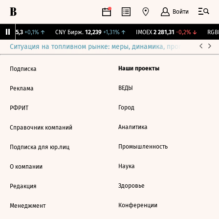
Войти
BI
115,3
+0,1%
↑
CNY Бирж.
12,239
+1,31%
↑
IMOEX
2 281,31
-0,2%
↓
RGBI
Ситуация на топливном рынке: меры, динамика, прогнозы
Выб
Наши проекты
Подписка
ВЕДЫ
Реклама
Город
РФРИТ
Аналитика
Справочник компаний
Промышленность
Подписка для юр.лиц
Наука
О компании
Здоровье
Редакция
Конференции
Менеджмент