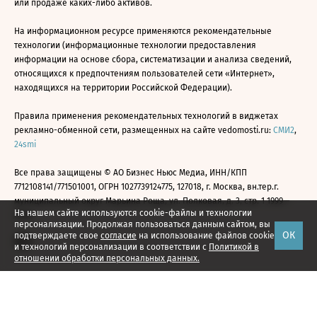
или продаже каких-либо активов.
На информационном ресурсе применяются рекомендательные
технологии (информационные технологии предоставления
информации на основе сбора, систематизации и анализа сведений,
относящихся к предпочтениям пользователей сети «Интернет»,
находящихся на территории Российской Федерации).
Правила применения рекомендательных технологий в виджетах
рекламно-обменной сети, размещенных на сайте vedomosti.ru:
СМИ2
,
24smi
Все права защищены © АО Бизнес Ньюс Медиа, ИНН/КПП
7712108141/771501001, ОГРН 1027739124775, 127018, г. Москва, вн.тер.г.
муниципальный округ Марьина Роща, ул. Полковая, д. 3, стр. 1 1999—
На нашем сайте используются cookie-файлы и технологии
2026
персонализации. Продолжая пользоваться данным сайтом, вы
ОК
подтверждаете свое
согласие
на использование файлов cookie
и технологий персонализации в соответствии с
Политикой в
отношении обработки персональных данных.