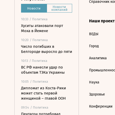
Справочник ко
Новости
Новости
компаний
10:33
/ Политика
Наши проек
Хуситы атаковали порт
Моха в Йемене
ВЕДЫ
10:20
/ Политика
Город
Число погибших в
Белгороде выросло до пяти
Аналитика
10:13
/ Политика
ВС РФ нанесли удар по
Промышленнос
объектам ТЭКа Украины
10:05
/ Политика
Наука
Дипломат из Коста-Рики
может стать первой
Здоровье
женщиной – главой ООН
Конференции
09:54
/ Политика
Пентагон потребовал