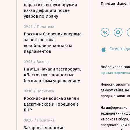
Премия Импул
нарастить выпуск оружия
из-за дефицита после
ударов по Ирану
09:26
/ Политика
Россия и Словения впервые
за четыре года
возобновили контакты
Скачать дл
парламентов
09:23
/ Бизнес
Любое использов
На МЦК начали тестировать
правил перепеч
«Ласточку» с полностью
беспилотным управлением
Новости, аналити
данном сайте, не
09:18
/ Политика
продаже каких-л
Российские войска заняли
Васютинское и Торецкое в
На информацион
ДНР
технологии (инф
на основе сбора,
09:05
/ Политика
предпочтениям п
Захарова: японские