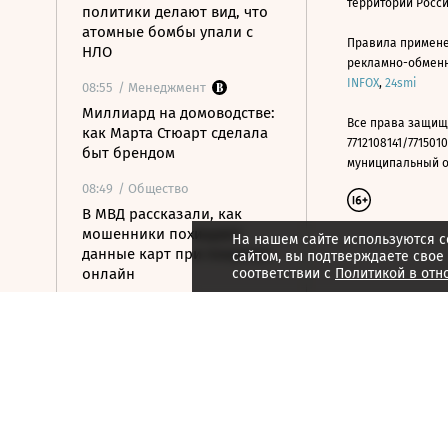
территории Росс
политики делают вид, что
атомные бомбы упали с
Правила примене
НЛО
рекламно-обменно
INFOX
,
24smi
08:55
/ Менеджмент
Миллиард на домоводстве:
Все права защищ
как Марта Стюарт сделала
7712108141/7715010
быт брендом
муниципальный окр
08:49
/ Общество
В МВД рассказали, как
мошенники похищают
На нашем сайте используются c
данные карт при покупках
сайтом, вы подтверждаете свое
онлайн
соответствии с
Политикой в отн
08:33
/ Политика
Что известно об атаке на
жилые кварталы в
Белгороде
08:11
/ Политика
Демократы готовят