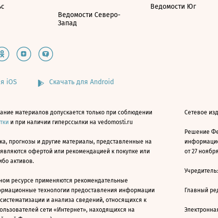
ьс
Ведомости Юг
Ведомости Северо-
Запад
я iOS
Скачать для Android
ание материалов допускается только при соблюдении
Сетевое изд
атки
и при наличии гиперссылки на vedomosti.ru
Решение Фе
ка, прогнозы и другие материалы, представленные на
информацио
 являются офертой или рекомендацией к покупке или
от 27 ноября
ибо активов.
Учредитель
ном ресурсе применяются рекомендательные
ормационные технологии предоставления информации
Главный ре
 систематизации и анализа сведений, относящихся к
ользователей сети «Интернет», находящихся на
Электронна