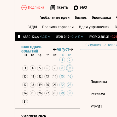
Подписка
Газета
MAX
Глобальные идеи
Бизнес
Экономика
ВЕДЫ
Правила торговли
Идеи управления
Г
Глобальные идеи
Бизнес
Экономик
39
+1,31%
↑
ABRD
124,4
+1,3%
↑
UTAR
9,19
+0,44%
↑
IMOEX
2 281,31
-0,2%
Ситуация на топл
КАЛЕНДАРЬ
Август
СОБЫТИЙ
Пн
Вт
Ср
Чт
Пт
Сб
Вс
1
2
3
4
5
6
7
8
9
10
11
12
13
14
15
16
Подписка
17
18
19
20
21
22
23
24
25
26
27
28
29
30
Реклама
31
РФРИТ
9 августа 2026