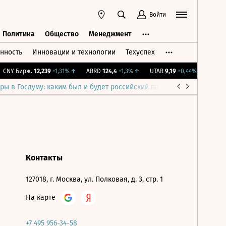
Войти
Политика
Общество
Менеджмент
нность
Инновации и технологии
Техуспех
ть
Политика
Общество
Менеджмент
CNY Бирж.
12,239
+1,31%
↑
ABRD
124,4
+1,3%
↑
UTAR
9,19
+0,44%
↑
IMOEX
ры в Госдуму: каким был и будет российский парламент
Война н
Контакты
127018, г. Москва, ул. Полковая, д. 3, стр. 1
На карте
+7 495 956-34-58