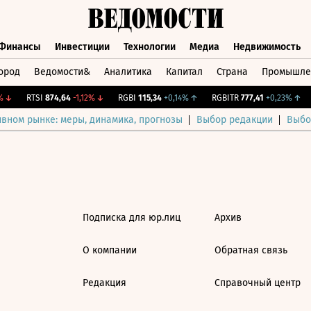
Финансы
Инвестиции
Технологии
Медиа
Недвижимость
ород
Ведомости&
Аналитика
Капитал
Страна
Промышле
а
Финансы
Инвестиции
Технологии
Медиа
Недвижимос
↓
RTSI
874,64
-1,12%
↓
RGBI
115,34
+0,14%
↑
RGBITR
777,41
+0,23%
↑
ивном рынке: меры, динамика, прогнозы
Выбор редакции
Выбо
Подписка для юр.лиц
Архив
О компании
Обратная связь
Редакция
Справочный центр