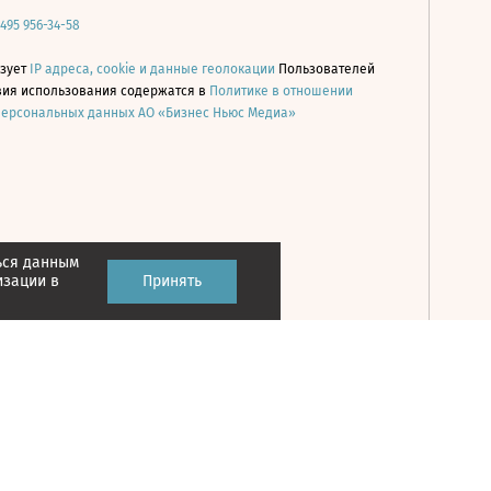
 495 956-34-58
ьзует
IP адреса, cookie и данные геолокации
Пользователей
овия использования содержатся в
Политике в отношении
персональных данных АО «Бизнес Ньюс Медиа»
ься данным
Принять
изации в