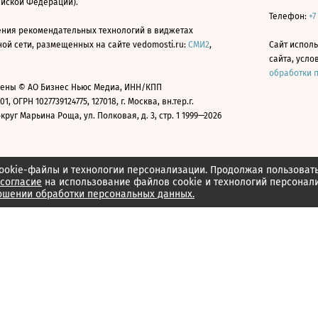
ийской Федерации).
Телефон:
+7
ния рекомендательных технологий в виджетах
й сети, размещенных на сайте vedomosti.ru:
СМИ2
,
Сайт испол
сайта, усл
обработки 
ены © АО Бизнес Ньюс Медиа, ИНН/КПП
01, ОГРН 1027739124775, 127018, г. Москва, вн.тер.г.
уг Марьина Роща, ул. Полковая, д. 3, стр. 1 1999—2026
ookie-файлы и технологии персонализации. Продолжая пользоват
согласие
на использование файлов cookie и технологий персонал
ошении обработки персональных данных.