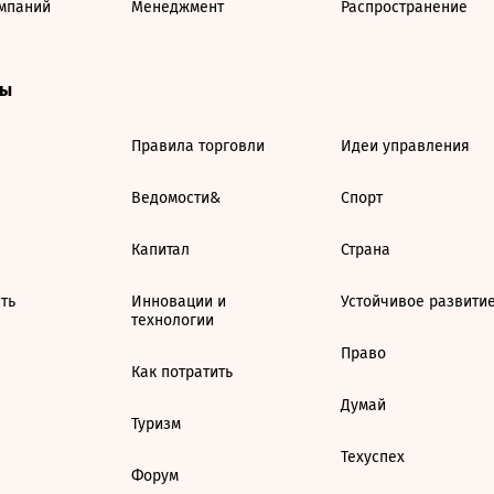
мпаний
Менеджмент
Распространение
ты
Правила торговли
Идеи управления
Ведомости&
Спорт
Капитал
Страна
ть
Инновации и
Устойчивое развити
технологии
Право
Как потратить
Думай
Туризм
Техуспех
Форум