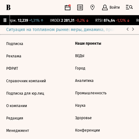
Войти
NY Бирж.
12,239
+1,31%
↑
IMOEX
2 281,31
-0,2%
↓
RTSI
874,64
-1,12%
↓
RG
Ситуация на топливном рынке: меры, динамика, прогнозы
Выб
Наши проекты
Подписка
ВЕДЫ
Реклама
Город
РФРИТ
Аналитика
Справочник компаний
Промышленность
Подписка для юр.лиц
Наука
О компании
Здоровье
Редакция
Конференции
Менеджмент