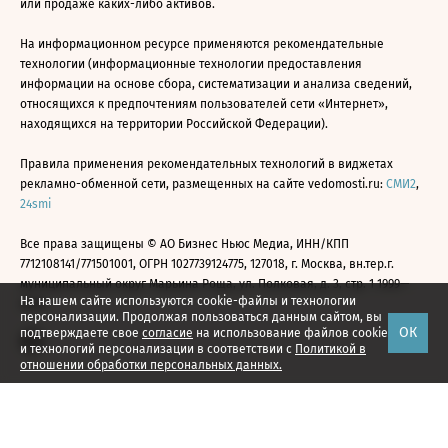
или продаже каких-либо активов.
На информационном ресурсе применяются рекомендательные
технологии (информационные технологии предоставления
информации на основе сбора, систематизации и анализа сведений,
относящихся к предпочтениям пользователей сети «Интернет»,
находящихся на территории Российской Федерации).
Правила применения рекомендательных технологий в виджетах
рекламно-обменной сети, размещенных на сайте vedomosti.ru:
СМИ2
,
24smi
Все права защищены © АО Бизнес Ньюс Медиа, ИНН/КПП
7712108141/771501001, ОГРН 1027739124775, 127018, г. Москва, вн.тер.г.
муниципальный округ Марьина Роща, ул. Полковая, д. 3, стр. 1 1999—
На нашем сайте используются cookie-файлы и технологии
2026
персонализации. Продолжая пользоваться данным сайтом, вы
ОК
подтверждаете свое
согласие
на использование файлов cookie
и технологий персонализации в соответствии с
Политикой в
отношении обработки персональных данных.