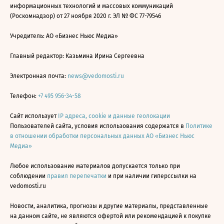
информационных технологий и массовых коммуникаций
(Роскомнадзор) от 27 ноября 2020 г. ЭЛ № ФС 77-79546
Учредитель: АО «Бизнес Ньюс Медиа»
Главный редактор: Казьмина Ирина Сергеевна
Электронная почта:
news@vedomosti.ru
Телефон:
+7 495 956-34-58
Сайт использует
IP адреса, cookie и данные геолокации
Пользователей сайта, условия использования содержатся в
Политике
в отношении обработки персональных данных АО «Бизнес Ньюс
Медиа»
Любое использование материалов допускается только при
соблюдении
правил перепечатки
и при наличии гиперссылки на
vedomosti.ru
Новости, аналитика, прогнозы и другие материалы, представленные
на данном сайте, не являются офертой или рекомендацией к покупке