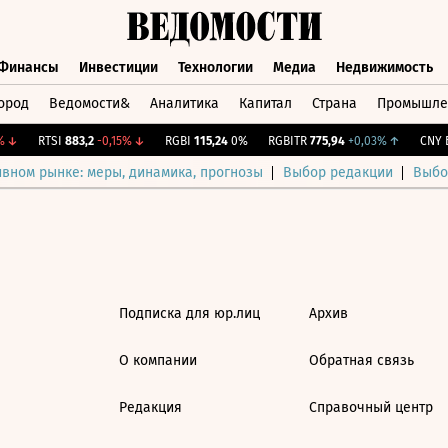
Финансы
Инвестиции
Технологии
Медиа
Недвижимость
ород
Ведомости&
Аналитика
Капитал
Страна
Промышле
а
Финансы
Инвестиции
Технологии
Медиа
Недвижимос
↓
RTSI
883,2
-0,15%
↓
RGBI
115,24
0%
RGBITR
775,94
+0,03%
↑
CNY Б
ивном рынке: меры, динамика, прогнозы
Выбор редакции
Выбо
Подписка для юр.лиц
Архив
О компании
Обратная связь
Редакция
Справочный центр