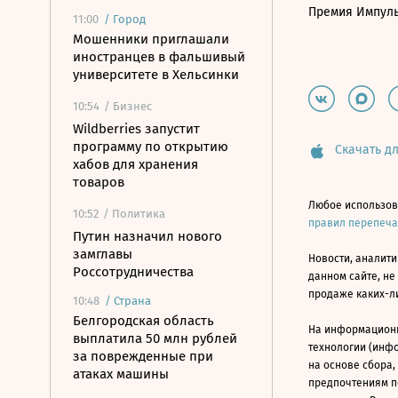
Премия Импул
11:00
/
Город
Мошенники приглашали
иностранцев в фальшивый
университете в Хельсинки
10:54
/ Бизнес
Wildberries запустит
программу по открытию
Скачать дл
хабов для хранения
товаров
Любое использов
10:52
/ Политика
правил перепеч
Путин назначил нового
замглавы
Новости, аналити
Россотрудничества
данном сайте, не
продаже каких-л
10:48
/
Страна
Белгородская область
На информацион
выплатила 50 млн рублей
технологии (инф
за поврежденные при
на основе сбора,
атаках машины
предпочтениям п