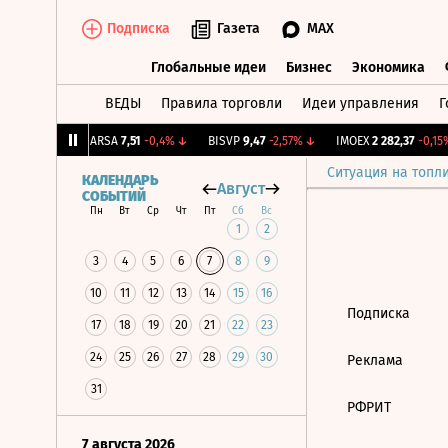
Подписка
Газета
MAX
Глобальные идеи
Бизнес
Экономика
ВЕДЫ
Правила торговли
Идеи управления
Г
Глобальные идеи
Бизнес
Экономик
2,202
+1%
↑
ARSA
7,51
-0,4%
↓
BISVP
9,47
-2,57%
↓
IMOEX
2 282,37
-0,15%
Ситуация на топл
КАЛЕНДАРЬ
Август
СОБЫТИЙ
Пн
Вт
Ср
Чт
Пт
Сб
Вс
1
2
3
4
5
6
7
8
9
10
11
12
13
14
15
16
Подписка
17
18
19
20
21
22
23
24
25
26
27
28
29
30
Реклама
31
РФРИТ
7 августа 2026