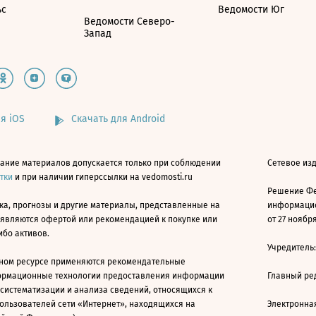
ьс
Ведомости Юг
Ведомости Северо-
Запад
я iOS
Скачать для Android
ание материалов допускается только при соблюдении
Сетевое изд
атки
и при наличии гиперссылки на vedomosti.ru
Решение Фе
ка, прогнозы и другие материалы, представленные на
информацио
 являются офертой или рекомендацией к покупке или
от 27 ноября
ибо активов.
Учредитель
ном ресурсе применяются рекомендательные
ормационные технологии предоставления информации
Главный ре
 систематизации и анализа сведений, относящихся к
ользователей сети «Интернет», находящихся на
Электронна