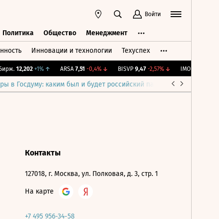
Войти
Политика
Общество
Менеджмент
нность
Инновации и технологии
Техуспех
ть
Политика
Общество
Менеджмент
ирж.
12,202
+1%
↑
ARSA
7,51
-0,4%
↓
BISVP
9,47
-2,57%
↓
IMOEX
2 282,37
-
ры в Госдуму: каким был и будет российский парламент
Война н
Контакты
127018, г. Москва, ул. Полковая, д. 3, стр. 1
На карте
+7 495 956-34-58