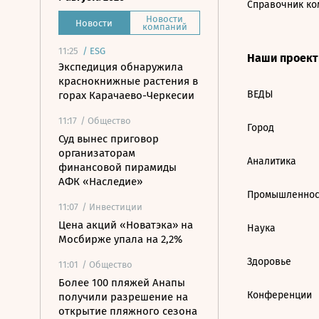
Справочник ко
Новости
Новости
компаний
11:25
/
ESG
Наши проек
Экспедиция обнаружила
краснокнижные растения в
ВЕДЫ
горах Карачаево-Черкесии
11:17
/ Общество
Город
Суд вынес приговор
организаторам
Аналитика
финансовой пирамиды
АФК «Наследие»
Промышленнос
11:07
/ Инвестиции
Цена акций «Новатэка» на
Наука
Мосбирже упала на 2,2%
Здоровье
11:01
/ Общество
Более 100 пляжей Анапы
Конференции
получили разрешение на
открытие пляжного сезона