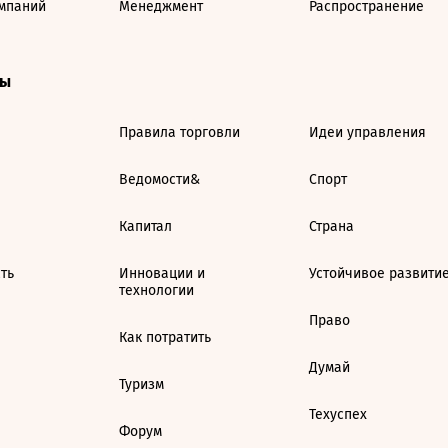
мпаний
Менеджмент
Распространение
ты
Правила торговли
Идеи управления
Ведомости&
Спорт
Капитал
Страна
ть
Инновации и
Устойчивое развити
технологии
Право
Как потратить
Думай
Туризм
Техуспех
Форум