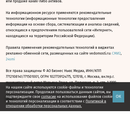
или продаже каких-либо активов.
На информационном ресурсе применяются рекомендательные
технологии (информационные технологии предоставления
информации на основе сбора, систематизации и анализа сведений,
относящихся к предпочтениям пользователей сети «Интернет»,
находящихся на территории Российской Федерации).
Правила применения рекомендательных технологий в виджетах
рекламно-обменной сети, размещенных на сайте vedomosti.ru:
СМИ2
,
24smi
Все права защищены © АО Бизнес Ньюс Медиа, ИНН/КПП
7712108141/771501001, ОГРН 1027739124775, 127018, г. Москва, вн.тер.г.
муниципальный округ Марьина Роща, ул. Полковая, д. 3, стр. 1 1999—
На нашем сайте используются cookie-файлы и технологии
2026
персонализации. Продолжая пользоваться данным сайтом, вы
ОК
подтверждаете свое
согласие
на использование файлов cookie
и технологий персонализации в соответствии с
Политикой в
отношении обработки персональных данных.