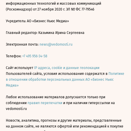
информационных технологий и массовых коммуникаций
(Роскомнадзор) от 27 ноября 2020 г. ЭЛ № ФС 77-79546
Учредитель: АО «Бизнес Ньюс Медиа»
Главный редактор: Казьмина Ирина Сергеевна
Электронная почта:
news@vedomosti.ru
Телефон:
+7 495 956-34-58
Сайт использует
IP адреса, cookie и данные геолокации
Пользователей сайта, условия использования содержатся в
Политике
в отношении обработки персональных данных АО «Бизнес Ньюс
Медиа»
Любое использование материалов допускается только при
соблюдении
правил перепечатки
и при наличии гиперссылки на
vedomosti.ru
Новости, аналитика, прогнозы и другие материалы, представленные
на данном сайте, не являются офертой или рекомендацией к покупке