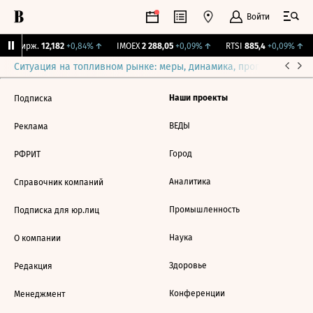
Войти
NY Бирж.
12,182
+0,84%
↑
IMOEX
2 288,05
+0,09%
↑
RTSI
885,4
+0,09%
↑
Ситуация на топливном рынке: меры, динамика, прогнозы
Выб
Наши проекты
Подписка
ВЕДЫ
Реклама
Город
РФРИТ
Аналитика
Справочник компаний
Промышленность
Подписка для юр.лиц
Наука
О компании
Здоровье
Редакция
Конференции
Менеджмент