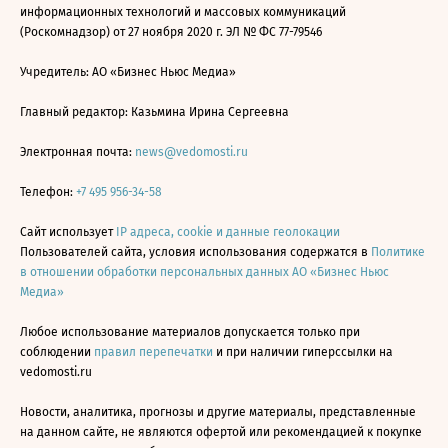
информационных технологий и массовых коммуникаций
(Роскомнадзор) от 27 ноября 2020 г. ЭЛ № ФС 77-79546
Учредитель: АО «Бизнес Ньюс Медиа»
Главный редактор: Казьмина Ирина Сергеевна
Электронная почта:
news@vedomosti.ru
Телефон:
+7 495 956-34-58
Сайт использует
IP адреса, cookie и данные геолокации
Пользователей сайта, условия использования содержатся в
Политике
в отношении обработки персональных данных АО «Бизнес Ньюс
Медиа»
Любое использование материалов допускается только при
соблюдении
правил перепечатки
и при наличии гиперссылки на
vedomosti.ru
Новости, аналитика, прогнозы и другие материалы, представленные
на данном сайте, не являются офертой или рекомендацией к покупке