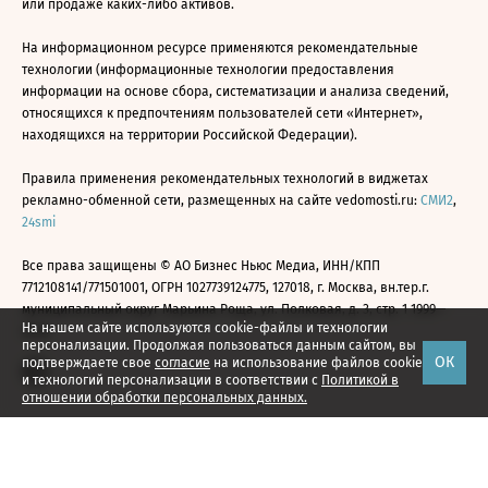
или продаже каких-либо активов.
На информационном ресурсе применяются рекомендательные
технологии (информационные технологии предоставления
информации на основе сбора, систематизации и анализа сведений,
относящихся к предпочтениям пользователей сети «Интернет»,
находящихся на территории Российской Федерации).
Правила применения рекомендательных технологий в виджетах
рекламно-обменной сети, размещенных на сайте vedomosti.ru:
СМИ2
,
24smi
Все права защищены © АО Бизнес Ньюс Медиа, ИНН/КПП
7712108141/771501001, ОГРН 1027739124775, 127018, г. Москва, вн.тер.г.
муниципальный округ Марьина Роща, ул. Полковая, д. 3, стр. 1 1999—
На нашем сайте используются cookie-файлы и технологии
2026
персонализации. Продолжая пользоваться данным сайтом, вы
ОК
подтверждаете свое
согласие
на использование файлов cookie
и технологий персонализации в соответствии с
Политикой в
отношении обработки персональных данных.