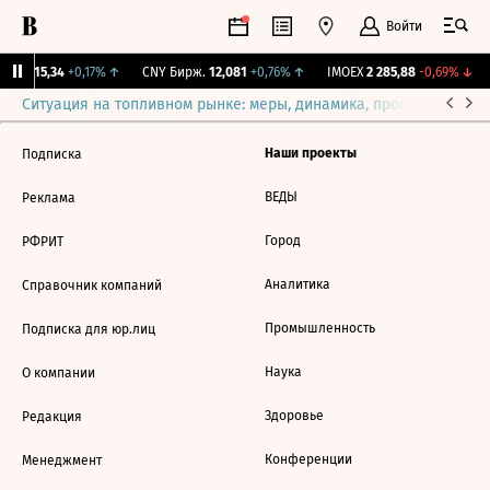
Войти
GBI
115,34
+0,17%
↑
CNY Бирж.
12,081
+0,76%
↑
IMOEX
2 285,88
-0,69%
↓
Ситуация на топливном рынке: меры, динамика, прогнозы
Выб
Наши проекты
Подписка
ВЕДЫ
Реклама
Город
РФРИТ
Аналитика
Справочник компаний
Промышленность
Подписка для юр.лиц
Наука
О компании
Здоровье
Редакция
Конференции
Менеджмент