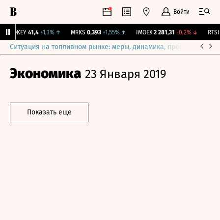
Войти
OKEY
41,4
+1,3%
↑
MRKS
0,393
+1,55%
↑
IMOEX
2 281,31
-0,2%
↓
RTSI
8
Ситуация на топливном рынке: меры, динамика, прогнозы
Выб
Экономика
23 Января 2019
Показать еще