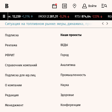
Войти
Y Бирж.
12,239
+1,31%
↑
IMOEX
2 281,31
-0,2%
↓
RTSI
874,64
-1,12%
↓
RGB
Ситуация на топливном рынке: меры, динамика, прогнозы
Выб
Наши проекты
Подписка
ВЕДЫ
Реклама
Город
РФРИТ
Аналитика
Справочник компаний
Промышленность
Подписка для юр.лиц
Наука
О компании
Здоровье
Редакция
Конференции
Менеджмент