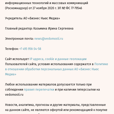
информационных технологий и массовых коммуникаций
(Роскомнадзор) от 27 ноября 2020 г. ЭЛ № ФС 77-79546
Учредитель: АО «Бизнес Ньюс Медиа»
Главный редактор: Казьмина Ирина Сергеевна
Электронная почта:
news@vedomosti.ru
Телефон:
+7 495 956-34-58
Сайт использует
IP адреса, cookie и данные геолокации
Пользователей сайта, условия использования содержатся в
Политике
в отношении обработки персональных данных АО «Бизнес Ньюс
Медиа»
Любое использование материалов допускается только при
соблюдении
правил перепечатки
и при наличии гиперссылки на
vedomosti.ru
Новости, аналитика, прогнозы и другие материалы, представленные
на данном сайте, не являются офертой или рекомендацией к покупке