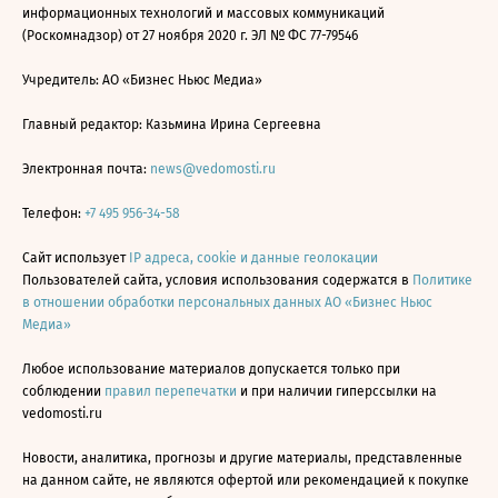
информационных технологий и массовых коммуникаций
(Роскомнадзор) от 27 ноября 2020 г. ЭЛ № ФС 77-79546
Учредитель: АО «Бизнес Ньюс Медиа»
Главный редактор: Казьмина Ирина Сергеевна
Электронная почта:
news@vedomosti.ru
Телефон:
+7 495 956-34-58
Сайт использует
IP адреса, cookie и данные геолокации
Пользователей сайта, условия использования содержатся в
Политике
в отношении обработки персональных данных АО «Бизнес Ньюс
Медиа»
Любое использование материалов допускается только при
соблюдении
правил перепечатки
и при наличии гиперссылки на
vedomosti.ru
Новости, аналитика, прогнозы и другие материалы, представленные
на данном сайте, не являются офертой или рекомендацией к покупке