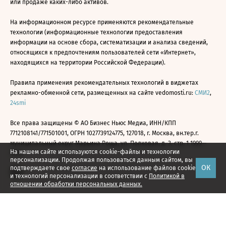
или продаже каких-либо активов.
На информационном ресурсе применяются рекомендательные
технологии (информационные технологии предоставления
информации на основе сбора, систематизации и анализа сведений,
относящихся к предпочтениям пользователей сети «Интернет»,
находящихся на территории Российской Федерации).
Правила применения рекомендательных технологий в виджетах
рекламно-обменной сети, размещенных на сайте vedomosti.ru:
СМИ2
,
24smi
Все права защищены © АО Бизнес Ньюс Медиа, ИНН/КПП
7712108141/771501001, ОГРН 1027739124775, 127018, г. Москва, вн.тер.г.
муниципальный округ Марьина Роща, ул. Полковая, д. 3, стр. 1 1999—
На нашем сайте используются cookie-файлы и технологии
2026
персонализации. Продолжая пользоваться данным сайтом, вы
ОК
подтверждаете свое
согласие
на использование файлов cookie
и технологий персонализации в соответствии с
Политикой в
отношении обработки персональных данных.