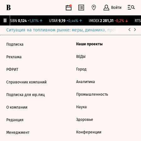
Войти
USBN
0,124
+1,81%
↑
UTAR
9,19
+0,44%
↑
IMOEX
2 281,31
-0,2%
↓
RTSI
Ситуация на топливном рынке: меры, динамика, прогнозы
Выб
Наши проекты
Подписка
ВЕДЫ
Реклама
Город
РФРИТ
Аналитика
Справочник компаний
Промышленность
Подписка для юр.лиц
Наука
О компании
Здоровье
Редакция
Конференции
Менеджмент