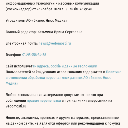
информационных технологий и массовых коммуникаций
(Роскомнадзор) от 27 ноября 2020 г. ЭЛ № ФС 77-79546
Учредитель: АО «Бизнес Ньюс Медиа»
Главный редактор: Казьмина Ирина Сергеевна
Электронная почта:
news@vedomosti.ru
Телефон:
+7 495 956-34-58
Сайт использует
IP адреса, cookie и данные геолокации
Пользователей сайта, условия использования содержатся в
Политике
в отношении обработки персональных данных АО «Бизнес Ньюс
Медиа»
Любое использование материалов допускается только при
соблюдении
правил перепечатки
и при наличии гиперссылки на
vedomosti.ru
Новости, аналитика, прогнозы и другие материалы, представленные
на данном сайте, не являются офертой или рекомендацией к покупке