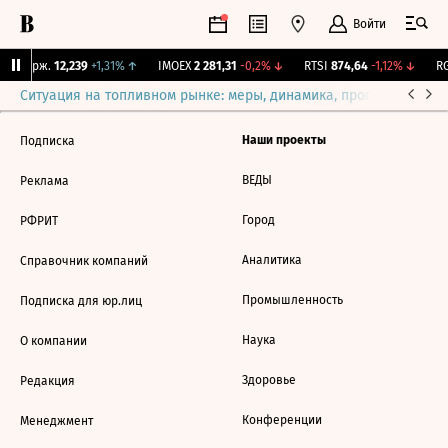
Войти
NY Бирж.
12,239
+1,31%
↑
IMOEX
2 281,31
-0,2%
↓
RTSI
874,64
-1,12%
↓
RG
Ситуация на топливном рынке: меры, динамика, прогнозы
Выб
Наши проекты
Подписка
ВЕДЫ
Реклама
Город
РФРИТ
Аналитика
Справочник компаний
Промышленность
Подписка для юр.лиц
Наука
О компании
Здоровье
Редакция
Конференции
Менеджмент