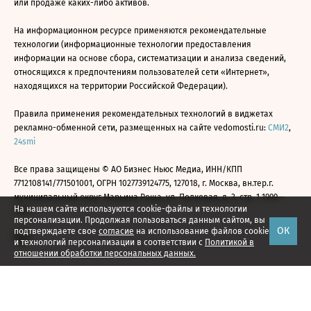
или продаже каких-либо активов.
На информационном ресурсе применяются рекомендательные
технологии (информационные технологии предоставления
информации на основе сбора, систематизации и анализа сведений,
относящихся к предпочтениям пользователей сети «Интернет»,
находящихся на территории Российской Федерации).
Правила применения рекомендательных технологий в виджетах
рекламно-обменной сети, размещенных на сайте vedomosti.ru:
СМИ2
,
24smi
Все права защищены © АО Бизнес Ньюс Медиа, ИНН/КПП
7712108141/771501001, ОГРН 1027739124775, 127018, г. Москва, вн.тер.г.
муниципальный округ Марьина Роща, ул. Полковая, д. 3, стр. 1 1999—
На нашем сайте используются cookie-файлы и технологии
2026
персонализации. Продолжая пользоваться данным сайтом, вы
ОК
подтверждаете свое
согласие
на использование файлов cookie
и технологий персонализации в соответствии с
Политикой в
отношении обработки персональных данных.