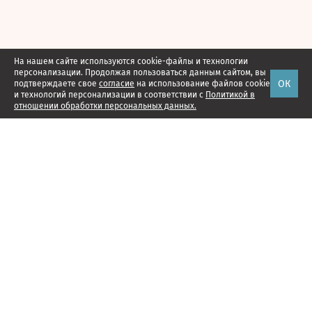
На нашем сайте используются cookie-файлы и технологии
персонализации. Продолжая пользоваться данным сайтом, вы
ОК
подтверждаете свое
согласие
на использование файлов cookie
и технологий персонализации в соответствии с
Политикой в
отношении обработки персональных данных.
Наши проекты
Подписка
Реклама
Справочник компаний