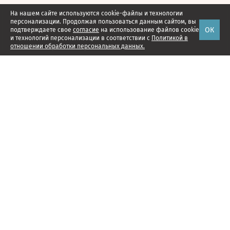
На нашем сайте используются cookie-файлы и технологии
персонализации. Продолжая пользоваться данным сайтом, вы
ОК
подтверждаете свое
согласие
на использование файлов cookie
и технологий персонализации в соответствии с
Политикой в
отношении обработки персональных данных.
Наши проекты
Подписка
Реклама
Справочник компаний
Об издании