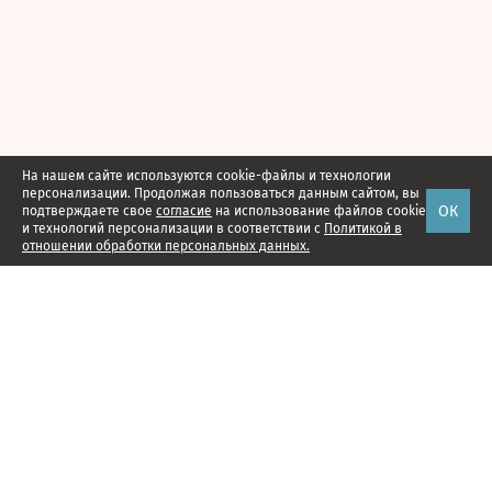
На нашем сайте используются cookie-файлы и технологии
персонализации. Продолжая пользоваться данным сайтом, вы
ОК
подтверждаете свое
согласие
на использование файлов cookie
и технологий персонализации в соответствии с
Политикой в
отношении обработки персональных данных.
Наши проекты
Подписка