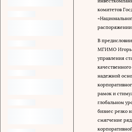
инвесткомпани
комитетов Гос
«Национальног
распоряжении 
В предисловии
МГИМО Игорь Ю
управления ст
качественного
надежной осно
корпоративног
рамок и стимул
глобальном уро
бизнес резко н
смягчение ряд
корпоративной