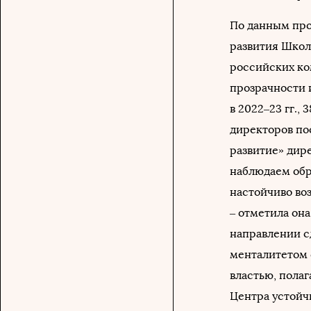
По данным про
развития Школ
российских ко
прозрачности 
в 2022–23 гг.
директоров пос
развитие» дир
наблюдаем обр
настойчиво во
– отметила она
направлении с
менталитетом 
властью, пола
Центра устойч