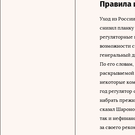
Правила 
Уход из Росси
снизил планку
регуляторные 
возможности с
генеральный д
По его словам,
раскрываемой 
некоторые ком
год регулятор 
набрать прежн
сказал Шаронов
так и нефинан
за своего реко