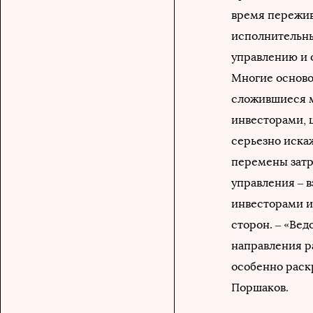
время пережив
исполнительны
управлению и 
Многие осново
сложившиеся м
инвесторами, 
серьезно иска
перемены затр
управления – 
инвесторами и
сторон. – «Вед
направления р
особенно раск
Поршаков.