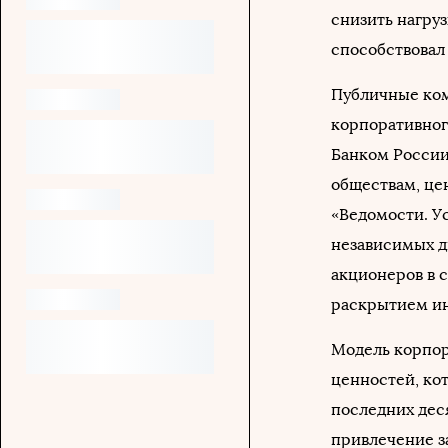
снизить нагруз
способствовал
Публичные ком
корпоративног
Банком России
обществам, це
«Ведомости. У
независимых д
акционеров в с
раскрытием ин
Модель корпор
ценностей, ко
последних дес
привлечение з