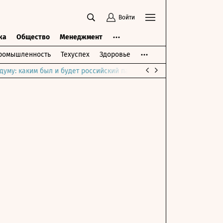
Войти
ка
Общество
Менеджмент
ромышленность
Техуспех
Здоровье
думу: каким был и будет российский парламент
Война на Ближне