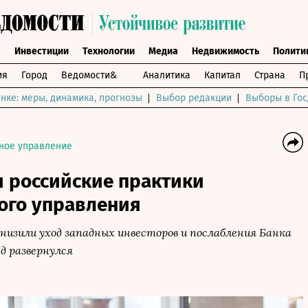
ы
Инвестиции
Технологии
Медиа
Недвижимость
Полити
ия
Город
Ведомости&
Аналитика
Капитал
Страна
П
нке: меры, динамика, прогнозы
Выбор редакции
Выборы в Гос
ное управление
я российские практики
ого управления
низили уход западных инвесторов и послабления Банка
нд развернулся