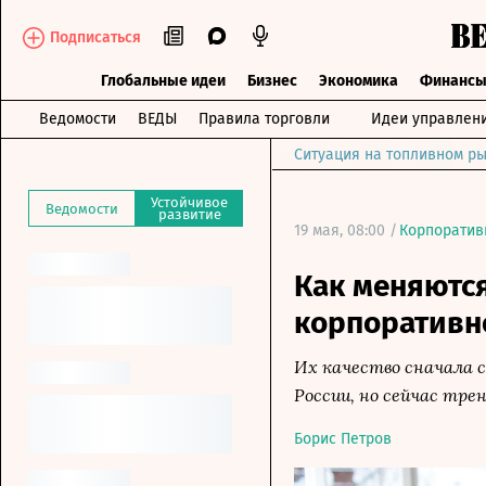
Подписаться
Глобальные идеи
Бизнес
Экономика
Финанс
Ведомости
ВЕДЫ
Правила торговли
Идеи управлен
Ситуация на топливном ры
Устойчивое
Ведомости
развитие
19 мая, 08:00 /
Корпоратив
Как меняютс
корпоративн
Их качество сначала с
России, но сейчас тре
Борис Петров