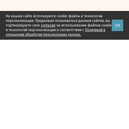
На нашем сайте используются cookie-файлы и технологии
персонализации. Продолжая пользоваться данным сайтом, вы
ОК
подтверждаете свое
согласие
на использование файлов cookie
и технологий персонализации в соответствии с
Политикой в
отношении обработки персональных данных.
Наши проекты
Подписка
Реклама
Справочник компаний
Об издании