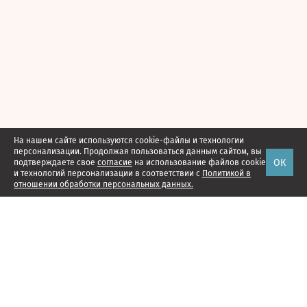
На нашем сайте используются cookie-файлы и технологии
персонализации. Продолжая пользоваться данным сайтом, вы
ОК
подтверждаете свое
согласие
на использование файлов cookie
и технологий персонализации в соответствии с
Политикой в
отношении обработки персональных данных.